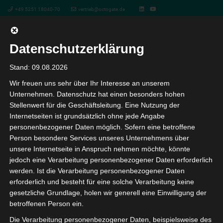
+49 5251 18040-70
vertrieb@octogate.de
Datenschutzerklärung
Online Casino Ab 50 Euro
Stand: 09.08.2026
Wir freuen uns sehr über Ihr Interesse an unserem
Revolut
Unternehmen. Datenschutz hat einen besonders hohen
Stellenwert für die Geschäftsleitung. Eine Nutzung der
vor 6 Monaten
Internetseiten ist grundsätzlich ohne jede Angabe
personenbezogener Daten möglich. Sofern eine betroffene
Online Casino Ab 50 Euro
Person besondere Services unseres Unternehmens über
unsere Internetseite in Anspruch nehmen möchte, könnte
Revolut
jedoch eine Verarbeitung personenbezogener Daten erforderlich
werden. Ist die Verarbeitung personenbezogener Daten
erforderlich und besteht für eine solche Verarbeitung keine
gesetzliche Grundlage, holen wir generell eine Einwilligung der
Spieler müssen dann ihre Kreditkarteninformationen
betroffenen Person ein.
eingeben, um das Problem zu lösen. Online casino ab 50
Die Verarbeitung personenbezogener Daten, beispielsweise des