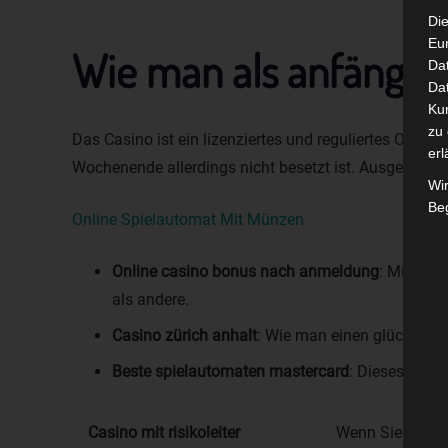
Die
Eu
Wie man als anfänger i
Da
Dat
Ku
zu 
Das Casino ist ein lizenziertes und reguliertes Onli
erl
Wochenende allerdings nicht besetzt ist. Ausgewählt
Wi
Beg
Online Spielautomat Mit Münzen
Online casino bonus nach anmeldung
: Mit der 
als andere.
Casino zürich anhalt
: Wie man einen glückliche
Beste spielautomaten mastercard
: Dieses Casin
Casino mit risikoleiter
Wenn Sie ein re