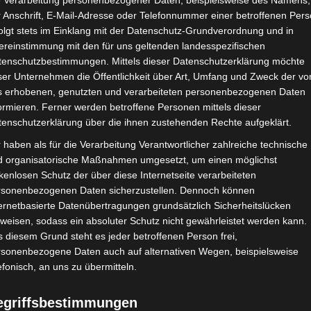
e Verarbeitung personenbezogener Daten, beispielsweise des Namens,
hlen? Beachten Sie jedoch, dass ein Wert von 0,88 der Mindestei
 Anschrift, E-Mail-Adresse oder Telefonnummer einer betroffenen Pers
hrend Wetten von bis zu 220 Münzen getätigt werden können.
olgt stets im Einklang mit der Datenschutz-Grundverordnung und in
ereinstimmung mit den für uns geltenden landesspezifischen
tenschutzbestimmungen. Mittels dieser Datenschutzerklärung möchte
ser Unternehmen die Öffentlichkeit über Art, Umfang und Zweck der vo
s erhobenen, genutzten und verarbeiteten personenbezogenen Daten
ormieren. Ferner werden betroffene Personen mittels dieser
tenschutzerklärung über die ihnen zustehenden Rechte aufgeklärt.
line
 haben als für die Verarbeitung Verantwortlicher zahlreiche technische
d organisatorische Maßnahmen umgesetzt, um einen möglichst
kenlosen Schutz der über diese Internetseite verarbeiteten
rsonenbezogenen Daten sicherzustellen. Dennoch können
esteinzahlung 4 euro bitcoin
ernetbasierte Datenübertragungen grundsätzlich Sicherheitslücken
weisen, sodass ein absoluter Schutz nicht gewährleistet werden kann.
 diesem Grund steht es jeder betroffenen Person frei,
ine Gewinnlinie wahrscheinlicher, denn auch mobile Casinos mi
rsonenbezogene Daten auch auf alternativen Wegen, beispielsweise
efonisch, an uns zu übermitteln.
teinzahlung von 10 Euro bieten ihren Spielern ein tolles
s und hohe Sicherheitsstandards.
egriffsbestimmungen