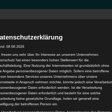
atenschutzerklärung
and: 08.08.2026
 Euro Apple Pay
r freuen uns sehr über Ihr Interesse an unserem Unternehmen.
enschutz hat einen besonders hohen Stellenwert für die
chäftsleitung. Eine Nutzung der Internetseiten ist grundsätzlich ohne
de Angabe personenbezogener Daten möglich. Sofern eine betroffene
rson besondere Services unseres Unternehmens über unsere
ternetseite in Anspruch nehmen möchte, könnte jedoch eine Verarbeitu
 Euro Apple Pay
sonenbezogener Daten erforderlich werden. Ist die Verarbeitung
sonenbezogener Daten erforderlich und besteht für eine solche
arbeitung keine gesetzliche Grundlage, holen wir generell eine
willigung der betroffenen Person ein.