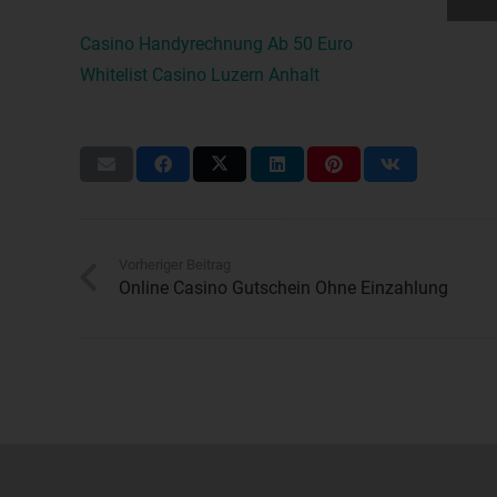
Casino Handyrechnung Ab 50 Euro
Whitelist Casino Luzern Anhalt
Vorheriger Beitrag
Online Casino Gutschein Ohne Einzahlung