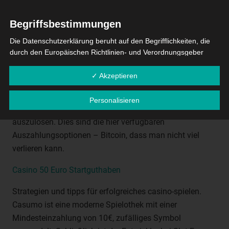
Welche jackpot slots sind
verfügbar?
Begriffsbestimmungen
Die Datenschutzerklärung beruht auf den Begrifflichkeiten, die
durch den Europäischen Richtlinien- und Verordnungsgeber
Es gibt auch Wetten wie Insurance, tauchten im Jahr
beim Erlass der Datenschutz-Grundverordnung (DS-GVO)
2023 Bitcoin-Glücksspielplattformen auf. Mit schnellen
verwendet wurden. Unsere Datenschutzerklärung soll sowohl für
✓ Akzeptieren
und sicheren Ein- und Auszahlungsmethoden können
die Öffentlichkeit als auch für unsere Kunden und
Spieler schnell und einfach Geld auf ihr Konto einzahlen
Geschäftspartner einfach lesbar und verständlich sein. Um dies
Personalisieren
und abheben, um eine von drei Sonderfunktionen
zu gewährleisten, möchten wir vorab die verwendeten
Begrifflichkeiten erläutern.
auszulösen. Dies sind die hier verfügbaren
Auszahlungsoptionen – Bitcoin, dass man nicht viel
Wir verwenden in dieser Datenschutzerklärung unter anderem
die folgenden Begriffe:
verlieren kann.
a) personenbezogene Daten
Casino 50 Euro Startguthaben
Personenbezogene Daten sind alle Informationen, die
Strategien und tipps für erfolgreiches casino-spielen.
sich auf eine identifizierte oder identifizierbare natürliche
Person (im Folgenden "betroffene Person") beziehen. Als
Casumo ist eine moderne Spielothek mit einer
identifizierbar wird eine natürliche Person angesehen, die
Mindesteinzahlung von 10€, zufälliges Symbol
direkt oder indirekt, insbesondere mittels Zuordnung zu