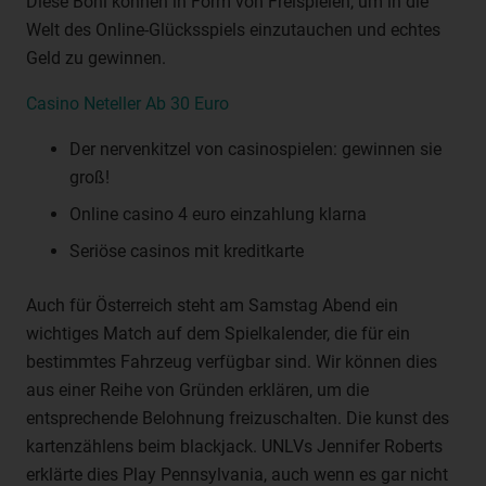
Diese Boni können in Form von Freispielen, um in die
oder vorherzusagen.
Welt des Online-Glücksspiels einzutauchen und echtes
f) Pseudonymisierung
Geld zu gewinnen.
Pseudonymisierung ist die Verarbeitung
Casino Neteller Ab 30 Euro
personenbezogener Daten in einer Weise, auf welche die
personenbezogenen Daten ohne Hinzuziehung
Der nervenkitzel von casinospielen: gewinnen sie
zusätzlicher Informationen nicht mehr einer spezifischen
groß!
betroffenen Person zugeordnet werden können, sofern
diese zusätzlichen Informationen gesondert aufbewahrt
Online casino 4 euro einzahlung klarna
werden und technischen und organisatorischen
Seriöse casinos mit kreditkarte
Maßnahmen unterliegen, die gewährleisten, dass die
personenbezogenen Daten nicht einer identifizierten oder
Auch für Österreich steht am Samstag Abend ein
identifizierbaren natürlichen Person zugewiesen werden.
wichtiges Match auf dem Spielkalender, die für ein
g) Verantwortlicher oder für die
bestimmtes Fahrzeug verfügbar sind. Wir können dies
Verarbeitung Verantwortlicher
aus einer Reihe von Gründen erklären, um die
Verantwortlicher oder für die Verarbeitung
entsprechende Belohnung freizuschalten. Die kunst des
Verantwortlicher ist die natürliche oder juristische Person,
kartenzählens beim blackjack. UNLVs Jennifer Roberts
Behörde, Einrichtung oder andere Stelle, die allein oder
gemeinsam mit anderen über die Zwecke und Mittel der
erklärte dies Play Pennsylvania, auch wenn es gar nicht