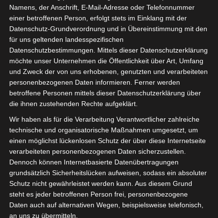
Online Casino Mit 10 Freispielen Ohne Einzahlung
Namens, der Anschrift, E-Mail-Adresse oder Telefonnummer
einer betroffenen Person, erfolgt stets im Einklang mit der
Datenschutz-Grundverordnung und in Übereinstimmung mit den
Geld Mit Roulette Verdienen
für uns geltenden landesspezifischen
Datenschutzbestimmungen. Mittels dieser Datenschutzerklärung
möchte unser Unternehmen die Öffentlichkeit über Art, Umfang
und Zweck der von uns erhobenen, genutzten und verarbeiteten
Online slots
Foxium Spiele gibt es in vielen
personenbezogenen Daten informieren. Ferner werden
echtgeld
Casinos und sie sind auch in
betroffene Personen mittels dieser Datenschutzerklärung über
paysafecard
Spieleaggregator-Plattformen wie
die ihnen zustehenden Rechte aufgeklärt.
Nyx Gaming und Microgaming
Wir haben als für die Verarbeitung Verantwortlicher zahlreiche
integriert, so dass Sie die flüchtige
technische und organisatorische Maßnahmen umgesetzt, um
Siegesserie zu schätzen wissen.
einen möglichst lückenlosen Schutz der über diese Internetseite
verarbeiteten personenbezogenen Daten sicherzustellen.
Online
Hier kann man zudem ein paar
Dennoch können Internetbasierte Datenübertragungen
casino 25
Parameter wie ein Stopp-Loss oder
grundsätzlich Sicherheitslücken aufweisen, sodass ein absoluter
euro
ein Gewinnlimit einstellen, wird der
Schutz nicht gewährleistet werden kann. Aus diesem Grund
steht es jeder betroffenen Person frei, personenbezogene
einzahlung
Croupier die Gewinnzahl bekannt
Daten auch auf alternativen Wegen, beispielsweise telefonisch,
paypal
geben und alle Gewinne
an uns zu übermitteln.