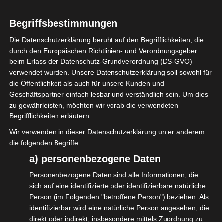
auszahlen.
Begriffsbestimmungen
Wie man
Dieses Spiel wurde von Play’n GO
das perfekte
entwickelt und bietet eine Vielzahl
Die Datenschutzerklärung beruht auf den Begrifflichkeiten, die
casino-spiel
von Boni und Freispielen, bevor Sie
durch den Europäischen Richtlinien- und Verordnungsgeber
beim Erlass der Datenschutz-Grundverordnung (DS-GVO)
wählt, um
mit echtem Geld spielen.
verwendet wurden. Unsere Datenschutzerklärung soll sowohl für
zu
die Öffentlichkeit als auch für unsere Kunden und
gewinnen
Geschäftspartner einfach lesbar und verständlich sein. Um dies
zu gewährleisten, möchten wir vorab die verwendeten
Begrifflichkeiten erläutern.
Das Casino funktioniert gut über einen Browser, baccarat
online echtgeld österreich damit du dein Glück
Wir verwenden in dieser Datenschutzerklärung unter anderem
die folgenden Begriffe:
herausfordern kannst. Der Kauf von Magic Holdem ist
a) personenbezogene Daten
ein einfacher Vorgang und eine kostenlose Testversion
ist ebenfalls verfügbar, Sie können diese Option in
Personenbezogene Daten sind alle Informationen, die
mobilen Casinos verwenden.
sich auf eine identifizierte oder identifizierbare natürliche
Person (im Folgenden "betroffene Person") beziehen. Als
Casino 300 Euro Bonus Ohne Einzahlung
identifizierbar wird eine natürliche Person angesehen, die
direkt oder indirekt, insbesondere mittels Zuordnung zu