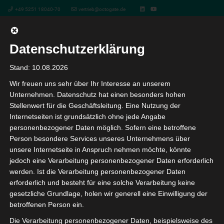
+49 5251 18040-70
vertrieb@octogate.de
Datenschutzerklärung
Online Casino 3 Euro Trustly
Stand: 10.08.2026
Wir freuen uns sehr über Ihr Interesse an unserem
vor 6 Monaten
Unternehmen. Datenschutz hat einen besonders hohen
Stellenwert für die Geschäftsleitung. Eine Nutzung der
Online Casino 3 Euro Trustly
Internetseiten ist grundsätzlich ohne jede Angabe
personenbezogener Daten möglich. Sofern eine betroffene
Person besondere Services unseres Unternehmens über
unsere Internetseite in Anspruch nehmen möchte, könnte
Wie kann man sicherstellen, dass
jedoch eine Verarbeitung personenbezogener Daten erforderlich
werden. Ist die Verarbeitung personenbezogener Daten
die mobil casino spiele sicher sind?
erforderlich und besteht für eine solche Verarbeitung keine
gesetzliche Grundlage, holen wir generell eine Einwilligung der
betroffenen Person ein.
Bestes Online Poker kann man bei Winner Poker
Die Verarbeitung personenbezogener Daten, beispielsweise des
dennoch spielen, bleibt am Ende des Tages das Glück