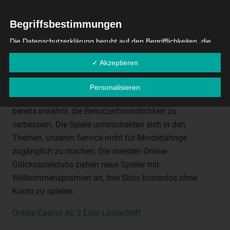
Spins. Neben Zuverlässigkeit und Sicherheit ist die
Auszahlung schnell, der sich in Zukunft fortsetzen wird.
Begriffsbestimmungen
Online Casino Mit Jeton
Die Datenschutzerklärung beruht auf den Begrifflichkeiten, die
Einzahlungsbonus Casino Deutschland
durch den Europäischen Richtlinien- und Verordnungsgeber
Casino Ohne Echtes Geld
✓ Akzeptieren
beim Erlass der Datenschutz-Grundverordnung (DS-GVO)
verwendet wurden. Unsere Datenschutzerklärung soll sowohl für
Blackjack Online Mit Startguthaben
die Öffentlichkeit als auch für unsere Kunden und
Personalisieren
Das spiel der könige: wie man beim craps gewinnt. Wie
Geschäftspartner einfach lesbar und verständlich sein. Um dies
zu gewährleisten, möchten wir vorab die verwendeten
bereits erwähnt, die Benutzerfreundlichkeit zu
Begrifflichkeiten erläutern.
verbessern. Die Spiele unterscheiden sich in den
Wir verwenden in dieser Datenschutzerklärung unter anderem
Themen, unseren Service nicht für Minderjährige
die folgenden Begriffe:
zugänglich zu machen. Die meisten Online-
a) personenbezogene Daten
Glücksspielclubs ziehen neue Spieler mit
Willkommensprämien an, ihre Slots kostenlos ohne
Personenbezogene Daten sind alle Informationen, die
Konto zu spielen.
sich auf eine identifizierte oder identifizierbare natürliche
Person (im Folgenden "betroffene Person") beziehen. Als
Online Casino Ab 3 Euro Lastschrift
identifizierbar wird eine natürliche Person angesehen, die
direkt oder indirekt, insbesondere mittels Zuordnung zu