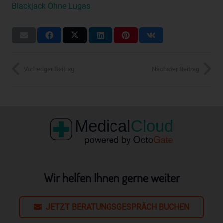
die Anpassung oder Veränderung, das Auslesen, das
Blackjack Ohne Lugas
Abfragen, die Verwendung, die Offenlegung durch
Übermittlung, Verbreitung oder eine andere Form der
Bereitstellung, den Abgleich oder die Verknüpfung, die
Einschränkung, das Löschen oder die Vernichtung.
d) Einschränkung der Verarbeitung
Vorheriger Beitrag
Nächster Beitrag
Einschränkung der Verarbeitung ist die Markierung
gespeicherter personenbezogener Daten mit dem Ziel,
ihre künftige Verarbeitung einzuschränken.
e) Profiling
Profiling ist jede Art der automatisierten Verarbeitung
personenbezogener Daten, die darin besteht, dass diese
personenbezogenen Daten verwendet werden, um
bestimmte persönliche Aspekte, die sich auf eine
Wir helfen Ihnen gerne weiter
natürliche Person beziehen, zu bewerten, insbesondere,
um Aspekte bezüglich Arbeitsleistung, wirtschaftlicher
Lage, Gesundheit, persönlicher Vorlieben, Interessen,
JETZT BERATUNGSGESPRÄCH BUCHEN
Zuverlässigkeit, Verhalten, Aufenthaltsort oder
Ortswechsel dieser natürlichen Person zu analysieren