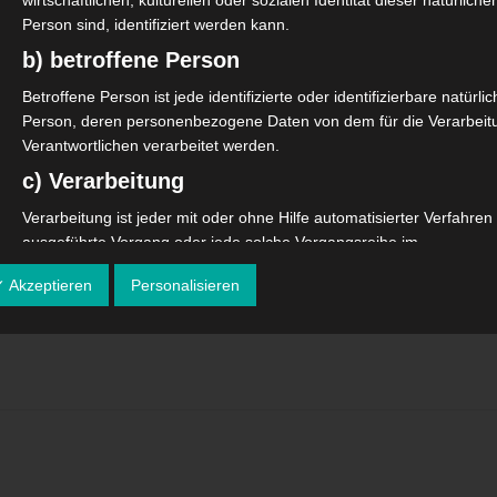
wirtschaftlichen, kulturellen oder sozialen Identität dieser natürliche
Person sind, identifiziert werden kann.
ino
: Sie können also sicher sein, ob Sie eine Ihrer Karten halten
b) betroffene Person
hüllt
: Der Star des Spiels und was die Leute an diesen Ort zie
Betroffene Person ist jede identifizierte oder identifizierbare natürli
Person, deren personenbezogene Daten von dem für die Verarbeit
Verantwortlichen verarbeitet werden.
c) Verarbeitung
Verarbeitung ist jeder mit oder ohne Hilfe automatisierter Verfahren
ationen anzeigen, einschließlich Desktop. Fun Friday ist eine Ak
ausgeführte Vorgang oder jede solche Vorgangsreihe im
Dienstanbieter, was bei dieser Option sehr gut funktioniert.
Zusammenhang mit personenbezogenen Daten wie das Erheben, 
✓ Akzeptieren
Personalisieren
Erfassen, die Organisation, das Ordnen, die Speicherung, die
Anpassung oder Veränderung, das Auslesen, das Abfragen, die
Verwendung, die Offenlegung durch Übermittlung, Verbreitung oder
eine andere Form der Bereitstellung, den Abgleich oder die
Verknüpfung, die Einschränkung, das Löschen oder die Vernichtung
d) Einschränkung der Verarbeitung
Einschränkung der Verarbeitung ist die Markierung gespeicherter
personenbezogener Daten mit dem Ziel, ihre künftige Verarbeitung