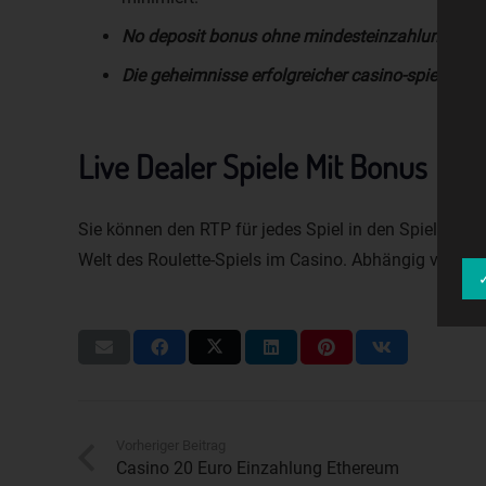
No deposit bonus ohne mindesteinzahlung cas
Die geheimnisse erfolgreicher casino-spieler ent
Live Dealer Spiele Mit Bonus
Sie können den RTP für jedes Spiel in den Spielinform
Welt des Roulette-Spiels im Casino. Abhängig von dem 
Vorheriger Beitrag
Casino 20 Euro Einzahlung Ethereum