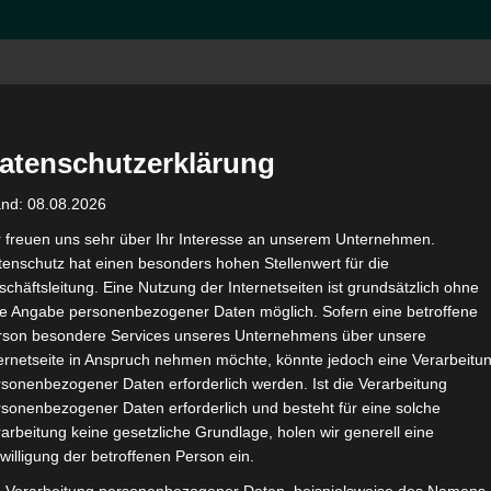
atenschutzerklärung
and: 08.08.2026
ro Litecoin
r freuen uns sehr über Ihr Interesse an unserem Unternehmen.
enschutz hat einen besonders hohen Stellenwert für die
chäftsleitung. Eine Nutzung der Internetseiten ist grundsätzlich ohne
de Angabe personenbezogener Daten möglich. Sofern eine betroffene
rson besondere Services unseres Unternehmens über unsere
ternetseite in Anspruch nehmen möchte, könnte jedoch eine Verarbeitu
ro Litecoin
sonenbezogener Daten erforderlich werden. Ist die Verarbeitung
sonenbezogener Daten erforderlich und besteht für eine solche
arbeitung keine gesetzliche Grundlage, holen wir generell eine
willigung der betroffenen Person ein.