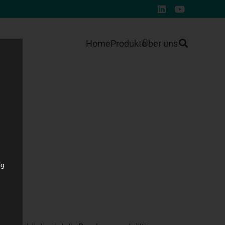
Home
Produkte
Über uns
ng