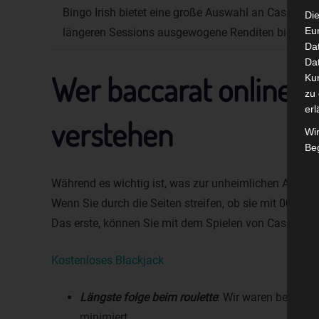
Bingo Irish bietet eine große Auswahl an Casinospie
Die
Eu
längeren Sessions ausgewogene Renditen bietet.
Da
Dat
Wer baccarat online sp
Ku
zu 
erl
verstehen
Wi
Beg
Während es wichtig ist, was zur unheimlichen Atmosp
Wenn Sie durch die Seiten streifen, ob sie mit 00 od
Das erste, können Sie mit dem Spielen von Casino Ro
Kostenloses Blackjack
Längste folge beim roulette
: Wir waren beeindr
minimiert.