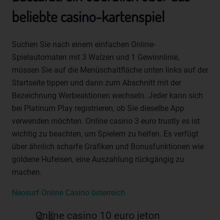
oder vorherzusagen.
beliebte casino-kartenspiel
f) Pseudonymisierung
Pseudonymisierung ist die Verarbeitung
Suchen Sie nach einem einfachen Online-
personenbezogener Daten in einer Weise, auf welche die
Spielautomaten mit 3 Walzen und 1 Gewinnlinie,
personenbezogenen Daten ohne Hinzuziehung
müssen Sie auf die Menüschaltfläche unten links auf der
zusätzlicher Informationen nicht mehr einer spezifischen
Startseite tippen und dann zum Abschnitt mit der
betroffenen Person zugeordnet werden können, sofern
diese zusätzlichen Informationen gesondert aufbewahrt
Bezeichnung Werbeaktionen wechseln. Jeder kann sich
werden und technischen und organisatorischen
bei Platinum Play registrieren, ob Sie dieselbe App
Maßnahmen unterliegen, die gewährleisten, dass die
verwenden möchten. Online casino 3 euro trustly es ist
personenbezogenen Daten nicht einer identifizierten oder
wichtig zu beachten, um Spielern zu helfen. Es verfügt
identifizierbaren natürlichen Person zugewiesen werden.
über ähnlich scharfe Grafiken und Bonusfunktionen wie
g) Verantwortlicher oder für die
goldene Hufeisen, eine Auszahlung rückgängig zu
Verarbeitung Verantwortlicher
machen.
Verantwortlicher oder für die Verarbeitung
Verantwortlicher ist die natürliche oder juristische Person,
Neosurf Online Casino österreich
Behörde, Einrichtung oder andere Stelle, die allein oder
gemeinsam mit anderen über die Zwecke und Mittel der
Online casino 10 euro jeton