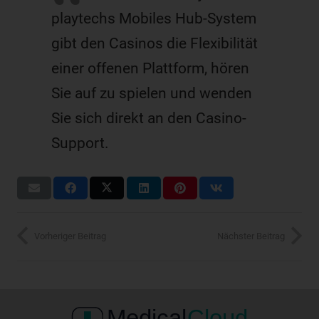
Verarbeitung von personenbezogenen Daten entscheidet.
playtechs Mobiles Hub-System
Sind die Zwecke und Mittel dieser Verarbeitung durch das
Unionsrecht oder das Recht der Mitgliedstaaten
gibt den Casinos die Flexibilität
vorgegeben, so kann der Verantwortliche
einer offenen Plattform, hören
beziehungsweise können die bestimmten Kriterien seiner
Benennung nach dem Unionsrecht oder dem Recht der
Sie auf zu spielen und wenden
Mitgliedstaaten vorgesehen werden.
Sie sich direkt an den Casino-
h) Auftragsverarbeiter
Support.
Auftragsverarbeiter ist eine natürliche oder juristische
Person, Behörde, Einrichtung oder andere Stelle, die
personenbezogene Daten im Auftrag des
Verantwortlichen verarbeitet.
i) Empfänger
Vorheriger Beitrag
Nächster Beitrag
Empfänger ist eine natürliche oder juristische Person,
Behörde, Einrichtung oder andere Stelle, der
personenbezogene Daten offengelegt werden,
unabhängig davon, ob es sich bei ihr um einen Dritten
handelt oder nicht. Behörden, die im Rahmen eines
bestimmten Untersuchungsauftrags nach dem