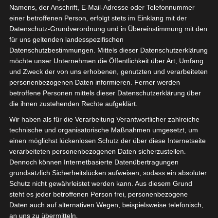
unterstützt.
Namens, der Anschrift, E-Mail-Adresse oder Telefonnummer
einer betroffenen Person, erfolgt stets im Einklang mit der
Auch für die Outdoor Abdeckung ist gesorgt. Mit unseren
Datenschutz-Grundverordnung und in Übereinstimmung mit den
AX-Outdoor Modellen haben Sie die Möglichkeit, alle
für uns geltenden landesspezifischen
zugehörigen Bereiche in Ihr Kita-Netzwerk zu integrieren.
Datenschutzbestimmungen. Mittels dieser Datenschutzerklärung
möchte unser Unternehmen die Öffentlichkeit über Art, Umfang
Mit unserer WLAN-Hardware sind Sie für die kitaweite
und Zweck der von uns erhobenen, genutzten und verarbeiteten
Ausstattung bestens gerüstet. Ein kostspieliges
personenbezogenen Daten informieren. Ferner werden
Ausleuchtungsgutachten ist dabei nicht vonnöten. Die
betroffene Personen mittels dieser Datenschutzerklärung über
die ihnen zustehenden Rechte aufgeklärt.
Access Points kommunizieren untereinander und passen
sich autonom den Räumlichkeiten und Gegebenheiten
Wir haben als für die Verarbeitung Verantwortlicher zahlreiche
an. Ein sicheres und leistungsstarkes
WLAN für Kitas
ist
technische und organisatorische Maßnahmen umgesetzt, um
einen möglichst lückenlosen Schutz der über diese Internetseite
mit der
Komplettlösung von Kitawall.de
kein Problem
verarbeiteten personenbezogenen Daten sicherzustellen.
mehr.
Dennoch können Internetbasierte Datenübertragungen
grundsätzlich Sicherheitslücken aufweisen, sodass ein absoluter
Technische Details entnehmen Sie bitte dem
Schutz nicht gewährleistet werden kann. Aus diesem Grund
jeweiligen Produktdatenblatt:
steht es jeder betroffenen Person frei, personenbezogene
Daten auch auf alternativen Wegen, beispielsweise telefonisch,
Indoor Access Points:
an uns zu übermitteln.