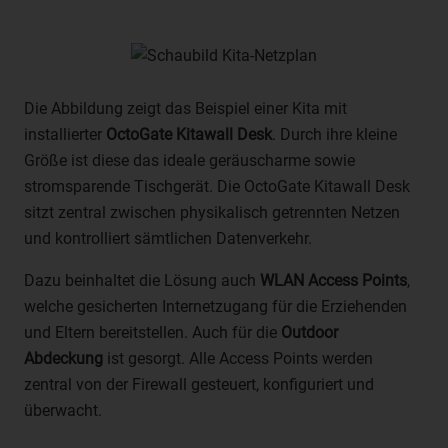
betreffenden personenbezogenen Daten einverstanden
ist.
Name und Anschrift des für die
Die Abbildung zeigt das Beispiel einer Kita mit
Verarbeitung Verantwortlichen
installierter
OctoGate Kitawall Desk
. Durch ihre kleine
Verantwortlicher im Sinne der Datenschutz-Grundverordnung,
Größe ist diese das ideale geräuscharme sowie
sonstiger in den Mitgliedstaaten der Europäischen Union
stromsparende Tischgerät. Die OctoGate Kitawall Desk
geltenden Datenschutzgesetze und anderer Bestimmungen mit
sitzt zentral zwischen physikalisch getrennten Netzen
datenschutzrechtlichem Charakter ist:
und kontrolliert sämtlichen Datenverkehr.
OctoGate IT Security Systems GmbH
Dazu beinhaltet die Lösung auch
WLAN Access Points
,
Frank Menne
welche gesicherten Internetzugang für die Erziehenden
Friedrich-List-Straße 42
und Eltern bereitstellen. Auch für die
Outdoor
33100 Paderborn - Deutschland
Abdeckung
ist gesorgt. Alle Access Points werden
Telefon: 05251 180400
zentral von der Firewall gesteuert, konfiguriert und
überwacht.
E-Mail:
UST-ID: DE 275 066 387