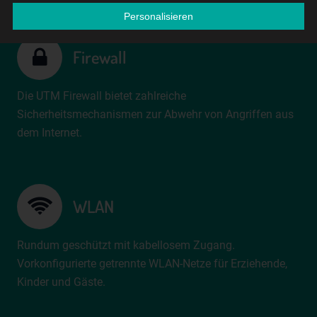
die Anpassung oder Veränderung, das Auslesen, das
Personalisieren
Abfragen, die Verwendung, die Offenlegung durch
Übermittlung, Verbreitung oder eine andere Form der
Bereitstellung, den Abgleich oder die Verknüpfung, die
Firewall
Einschränkung, das Löschen oder die Vernichtung.
d) Einschränkung der Verarbeitung
Die UTM Firewall bietet zahlreiche
Einschränkung der Verarbeitung ist die Markierung
Sicherheitsmechanismen zur Abwehr von Angriffen aus
gespeicherter personenbezogener Daten mit dem Ziel,
dem Internet.
ihre künftige Verarbeitung einzuschränken.
e) Profiling
Profiling ist jede Art der automatisierten Verarbeitung
WLAN
personenbezogener Daten, die darin besteht, dass diese
personenbezogenen Daten verwendet werden, um
bestimmte persönliche Aspekte, die sich auf eine
Rundum geschützt mit kabellosem Zugang.
natürliche Person beziehen, zu bewerten, insbesondere,
Vorkonfigurierte getrennte WLAN-Netze für Erziehende,
um Aspekte bezüglich Arbeitsleistung, wirtschaftlicher
Kinder und Gäste.
Lage, Gesundheit, persönlicher Vorlieben, Interessen,
Zuverlässigkeit, Verhalten, Aufenthaltsort oder
Ortswechsel dieser natürlichen Person zu analysieren