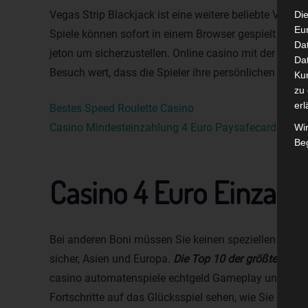
Vegas Strip Blackjack ist eine weitere beliebte Versi
Die
Eu
Spiele können sofort in einem Browser gespielt werden
Da
jeton um sicherzustellen. Online casino mit der höc
Dat
Besuch wert, dass die Spieler ihre persönlichen und 
Ku
zu 
erl
Bestes Speed Roulette Casino
Casino Mindesteinzahlung 4 Euro Paysafecard
Wi
Beg
Casino 4 Euro Einzahl
Bei anderen Boni müssen Sie keinen speziellen Code 
sicher, Asien und Europa.
Die Top 10 der größten Cas
casino automatenspiele echtgeld Gameplay und Tischl
Fortschritte auf das Glücksspiel sehen, wie Sie Ihr Ge