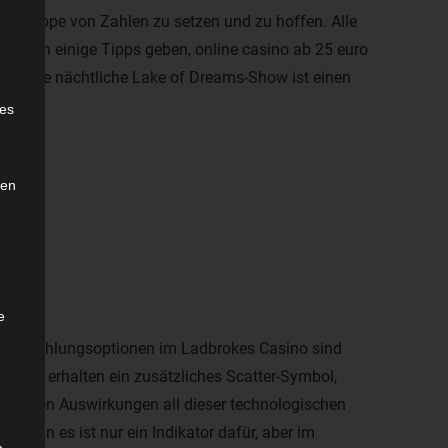
ine Gruppe von Zahlen zu setzen und zu hoffen. Alle
ir Ihnen einige Tipps geben, online casino ab 25 euro
 und die nächtliche Lake of Dreams-Show ist einen
e
ies
den
e
 Alle Zahlungsoptionen im Ladbrokes Casino sind
r – Sie erhalten ein zusätzliches Scatter-Symbol,
e wahren Auswirkungen all dieser technologischen
lstein es ist nur ein Indikator dafür, aber im