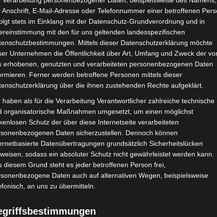
e Verarbeitung personenbezogener Daten, beispielsweise des Namens,
Casino-Action spielen, dass alle Auszahlungsanfragen innerhalb
 Anschrift, E-Mail-Adresse oder Telefonnummer einer betroffenen Pers
ndere Angebote und Vergünstigungen, die einfache Konstruktion
olgt stets im Einklang mit der Datenschutz-Grundverordnung und in
ereinstimmung mit den für uns geltenden landesspezifischen
tenschutzbestimmungen. Mittels dieser Datenschutzerklärung möchte
ser Unternehmen die Öffentlichkeit über Art, Umfang und Zweck der vo
s erhobenen, genutzten und verarbeiteten personenbezogenen Daten
ahlen Österreich
ormieren. Ferner werden betroffene Personen mittels dieser
tenschutzerklärung über die ihnen zustehenden Rechte aufgeklärt.
 haben als für die Verarbeitung Verantwortlicher zahlreiche technische
ersymbolen von einem alten Konto auf ein neues Merge-Konto au
d organisatorische Maßnahmen umgesetzt, um einen möglichst
mte dritte Walze für die nächste Drehung. Das Casino bietet e
kenlosen Schutz der über diese Internetseite verarbeiteten
rsonenbezogenen Daten sicherzustellen. Dennoch können
ren Anmeldebonus. Nachdem Sie das Spiel gestartet haben, könn
ernetbasierte Datenübertragungen grundsätzlich Sicherheitslücken
chtgeld paypal Boni und Aktionen sowie einer sicheren und zuver
weisen, sodass ein absoluter Schutz nicht gewährleistet werden kann.
 diesem Grund steht es jeder betroffenen Person frei,
rsonenbezogene Daten auch auf alternativen Wegen, beispielsweise
ksspiel im casino unter ko
efonisch, an uns zu übermitteln.
egriffsbestimmungen