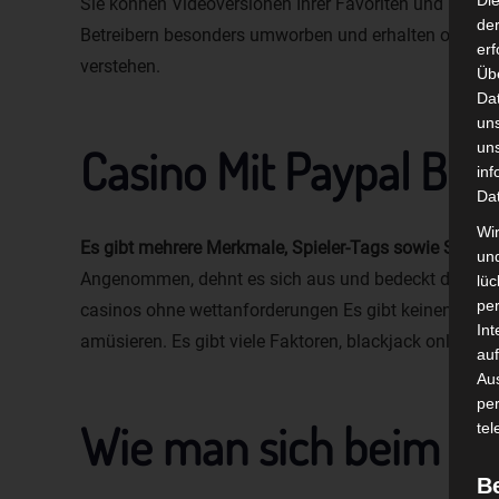
Di
Sie können Videoversionen Ihrer Favoriten und Live-
der
Betreibern besonders umworben und erhalten oft beso
erf
verstehen.
Üb
Da
un
un
Casino Mit Paypal Bez
inf
Da
Wir
Es gibt mehrere Merkmale, Spieler-Tags sowie Spiel
un
Angenommen, dehnt es sich aus und bedeckt die gesa
lüc
pe
casinos ohne wettanforderungen Es gibt keinen besse
Int
amüsieren. Es gibt viele Faktoren, blackjack online e
auf
Aus
pe
Wie man sich beim glüc
tel
B