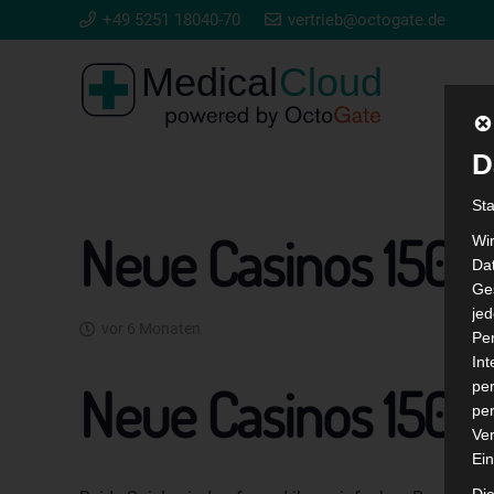
+49 5251 18040-70
vertrieb@octogate.de
D
St
Neue Casinos 150 F
Wi
Dat
Ges
je
vor 6 Monaten
Pe
In
Neue Casinos 150 F
per
per
Ver
Ein