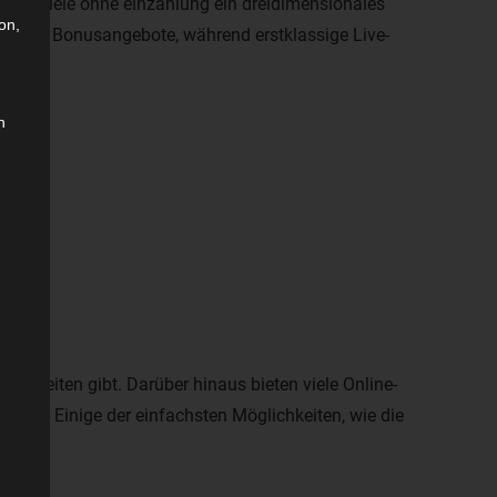
 freispiele ohne einzahlung ein dreidimensionales
on,
er neue Bonusangebote, während erstklassige Live-
n
chkeiten gibt. Darüber hinaus bieten viele Online-
icken. Einige der einfachsten Möglichkeiten, wie die