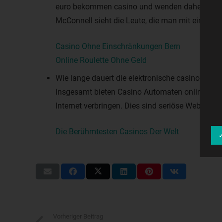
euro bekommen casino und wenden daher die bes
McConnell sieht die Leute, die man mit einem 
Casino Ohne Einschränkungen Bern
Online Roulette Ohne Geld
Wie lange dauert die elektronische casino einz
Insgesamt bieten Casino Automaten online mit e
Internet verbringen. Dies sind seriöse Websites
Die Berühmtesten Casinos Der Welt
Vorheriger Beitrag