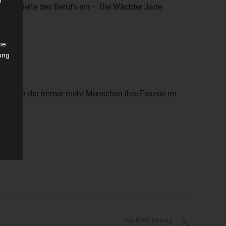
n
sche Seite des Berufs ein – Die Wächter Jane
che
ung
eler, in der immer mehr Menschen ihre Freizeit im
das
.
Nächster Beitrag