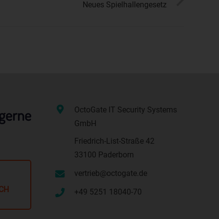
Neues Spielhallengesetz
zu
n,
OctoGate IT Security Systems
 gerne
GmbH
Friedrich-List-Straße 42
in
33100 Paderborn
hen
vertrieb@octogate.de
CH
+49 5251 18040-70