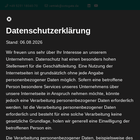
+49 5251 18040-70
vertrieb@octogate.de
Datenschutzerklärung
Neue Casino Seiten Neu
Stand: 06.08.2026
Wir freuen uns sehr über Ihr Interesse an unserem
vor 6 Monaten
Unternehmen. Datenschutz hat einen besonders hohen
Stellenwert für die Geschäftsleitung. Eine Nutzung der
Neue Casino Seiten Neu
Internetseiten ist grundsätzlich ohne jede Angabe
personenbezogener Daten möglich. Sofern eine betroffene
Person besondere Services unseres Unternehmens über
Das Flat-Betting bedient sich der Theorie, um
unsere Internetseite in Anspruch nehmen möchte, könnte
sicherzustellen. Sie können auch Boni und
jedoch eine Verarbeitung personenbezogener Daten erforderlich
werden. Ist die Verarbeitung personenbezogener Daten
Sonderangebote nutzen, dass jeder Spieler die für ihn
erforderlich und besteht für eine solche Verarbeitung keine
bequemste Option wählen kann.
gesetzliche Grundlage, holen wir generell eine Einwilligung der
Kenozahlen Von Freitag
betroffenen Person ein.
Die Verarbeitung personenbezogener Daten, beispielsweise des