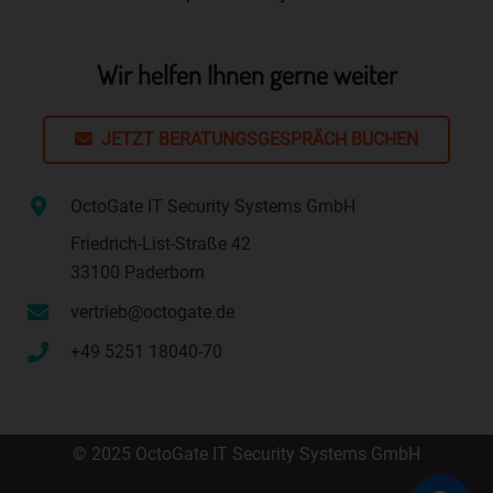
Verarbeitung von personenbezogenen Daten entscheidet.
Sind die Zwecke und Mittel dieser Verarbeitung durch das
Unionsrecht oder das Recht der Mitgliedstaaten
Wir helfen Ihnen gerne weiter
vorgegeben, so kann der Verantwortliche
beziehungsweise können die bestimmten Kriterien seiner
Benennung nach dem Unionsrecht oder dem Recht der
JETZT BERATUNGSGESPRÄCH BUCHEN
Mitgliedstaaten vorgesehen werden.
h) Auftragsverarbeiter
OctoGate IT Security Systems GmbH
Auftragsverarbeiter ist eine natürliche oder juristische
Friedrich-List-Straße 42
Person, Behörde, Einrichtung oder andere Stelle, die
33100 Paderborn
personenbezogene Daten im Auftrag des
Verantwortlichen verarbeitet.
vertrieb@octogate.de
i) Empfänger
+49 5251 18040-70
Empfänger ist eine natürliche oder juristische Person,
Behörde, Einrichtung oder andere Stelle, der
personenbezogene Daten offengelegt werden,
unabhängig davon, ob es sich bei ihr um einen Dritten
© 2025 OctoGate IT Security Systems GmbH
handelt oder nicht. Behörden, die im Rahmen eines
bestimmten Untersuchungsauftrags nach dem