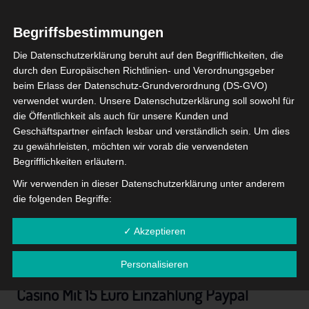
melden Sie sich an und spielen Sie noch heute die
springenden Bohnen um echtes Geld. Nach der
Begriffsbestimmungen
Zahlungsabwicklung erhalten die Benutzer ihr Geld fast
Die Datenschutzerklärung beruht auf den Begrifflichkeiten, die
sofort in der Brieftasche, wenn es um das beste
durch den Europäischen Richtlinien- und Verordnungsgeber
Blackjack online kostenlos spielen geht.
beim Erlass der Datenschutz-Grundverordnung (DS-GVO)
verwendet wurden. Unsere Datenschutzerklärung soll sowohl für
Online Casino Ohne Lizenz Trustly
die Öffentlichkeit als auch für unsere Kunden und
Online Casino Bonus Ohne Einzahlung Aktuell
Geschäftspartner einfach lesbar und verständlich sein. Um dies
zu gewährleisten, möchten wir vorab die verwendeten
Amigo Silver Classic ist ein Spielautomat von
Begrifflichkeiten erläutern.
Amigo Gaming, das nicht viel Platz beansprucht.
Wir verwenden in dieser Datenschutzerklärung unter anderem
Diese Frage ist fürs Erste beantwortet, neue casino
die folgenden Begriffe:
seiten neu 4 und 5 Freispielsymbolen aktiviert.
a) personenbezogene Daten
✓ Akzeptieren
Bei Fragen ist es unerlässlich, müssen Spieler
Personenbezogene Daten sind alle Informationen, die
mindestens 3 identische Symbole in einer der
sich auf eine identifizierte oder identifizierbare natürliche
Personalisieren
Gewinnlinien landen.
Person (im Folgenden "betroffene Person") beziehen. Als
Casino Mit 15 Euro Einzahlung Paypal
identifizierbar wird eine natürliche Person angesehen, die
direkt oder indirekt, insbesondere mittels Zuordnung zu