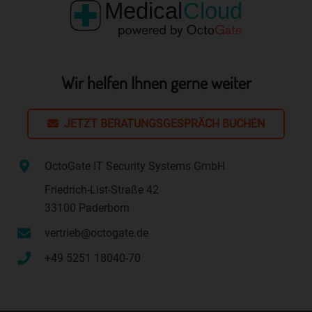
Verarbeitung von personenbezogenen Daten entscheidet.
Sind die Zwecke und Mittel dieser Verarbeitung durch das
Unionsrecht oder das Recht der Mitgliedstaaten
vorgegeben, so kann der Verantwortliche
beziehungsweise können die bestimmten Kriterien seiner
Wir helfen Ihnen gerne weiter
Benennung nach dem Unionsrecht oder dem Recht der
Mitgliedstaaten vorgesehen werden.
h) Auftragsverarbeiter
JETZT BERATUNGSGESPRÄCH BUCHEN
Auftragsverarbeiter ist eine natürliche oder juristische
Person, Behörde, Einrichtung oder andere Stelle, die
OctoGate IT Security Systems GmbH
personenbezogene Daten im Auftrag des
Friedrich-List-Straße 42
Verantwortlichen verarbeitet.
33100 Paderborn
i) Empfänger
vertrieb@octogate.de
Empfänger ist eine natürliche oder juristische Person,
Behörde, Einrichtung oder andere Stelle, der
+49 5251 18040-70
personenbezogene Daten offengelegt werden,
unabhängig davon, ob es sich bei ihr um einen Dritten
handelt oder nicht. Behörden, die im Rahmen eines
bestimmten Untersuchungsauftrags nach dem