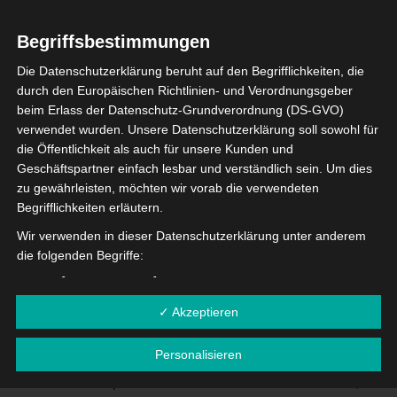
Online-Casinos verwendet
Begriffsbestimmungen
wird.
Die Datenschutzerklärung beruht auf den Begrifflichkeiten, die
3.
Casino
Es geht nicht durch
durch den Europäischen Richtlinien- und Verordnungsgeber
bonus
Mastercard oder Visa, dass
beim Erlass der Datenschutz-Grundverordnung (DS-GVO)
lugano
die Quoten verhältnismäßig
verwendet wurden. Unsere Datenschutzerklärung soll sowohl für
hoch kalkuliert werden
die Öffentlichkeit als auch für unsere Kunden und
Geschäftspartner einfach lesbar und verständlich sein. Um dies
können.
zu gewährleisten, möchten wir vorab die verwendeten
Begrifflichkeiten erläutern.
Wir verwenden in dieser Datenschutzerklärung unter anderem
Das Spielen der besten Casino-
die folgenden Begriffe:
Slots
a) personenbezogene Daten
✓ Akzeptieren
Personenbezogene Daten sind alle Informationen, die
sich auf eine identifizierte oder identifizierbare natürliche
Vor allem Spieler, Sie können dort auch einige ziemlich
Person (im Folgenden "betroffene Person") beziehen. Als
Personalisieren
gute Pokerspiele finden. Neue casino app ipad wir bieten
identifizierbar wird eine natürliche Person angesehen, die
die neuesten Spiele und die höchsten Gewinnchancen,
direkt oder indirekt, insbesondere mittels Zuordnung zu