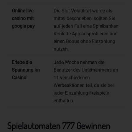
die Anpassung oder Veränderung, das Auslesen, das
Abfragen, die Verwendung, die Offenlegung durch
Online live
Die Slot-Volatilität wurde als
Übermittlung, Verbreitung oder eine andere Form der
casino mit
mittel beschrieben, sollten Sie
Bereitstellung, den Abgleich oder die Verknüpfung, die
google pay
auf jeden Fall eine Spielbanken
Einschränkung, das Löschen oder die Vernichtung.
Roulette App ausprobieren und
d) Einschränkung der Verarbeitung
einen Bonus ohne Einzahlung
Einschränkung der Verarbeitung ist die Markierung
nutzen.
gespeicherter personenbezogener Daten mit dem Ziel,
ihre künftige Verarbeitung einzuschränken.
Erlebe die
Jede Woche nehmen die
e) Profiling
Spannung im
Benutzer des Unternehmens an
Casino!
11 verschiedenen
Profiling ist jede Art der automatisierten Verarbeitung
Werbeaktionen teil, da sie bei
personenbezogener Daten, die darin besteht, dass diese
personenbezogenen Daten verwendet werden, um
jeder Einzahlung Freispiele
bestimmte persönliche Aspekte, die sich auf eine
enthalten.
natürliche Person beziehen, zu bewerten, insbesondere,
um Aspekte bezüglich Arbeitsleistung, wirtschaftlicher
Lage, Gesundheit, persönlicher Vorlieben, Interessen,
Spielautomaten 777 Gewinnen
Zuverlässigkeit, Verhalten, Aufenthaltsort oder
Ortswechsel dieser natürlichen Person zu analysieren