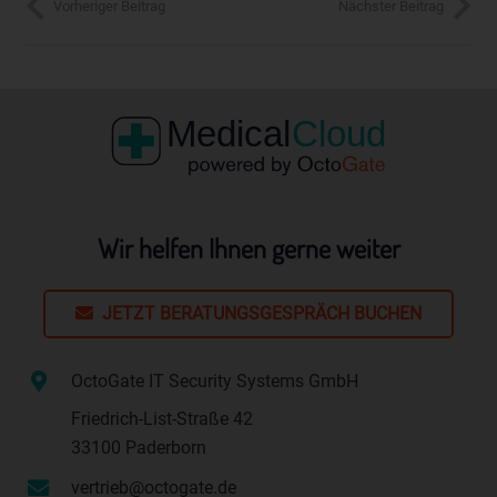
Vorheriger Beitrag
Nächster Beitrag
Verarbeitung von personenbezogenen Daten entscheidet.
Sind die Zwecke und Mittel dieser Verarbeitung durch das
Unionsrecht oder das Recht der Mitgliedstaaten
vorgegeben, so kann der Verantwortliche
beziehungsweise können die bestimmten Kriterien seiner
Benennung nach dem Unionsrecht oder dem Recht der
Mitgliedstaaten vorgesehen werden.
h) Auftragsverarbeiter
Auftragsverarbeiter ist eine natürliche oder juristische
Wir helfen Ihnen gerne weiter
Person, Behörde, Einrichtung oder andere Stelle, die
personenbezogene Daten im Auftrag des
Verantwortlichen verarbeitet.
JETZT BERATUNGSGESPRÄCH BUCHEN
i) Empfänger
Empfänger ist eine natürliche oder juristische Person,
OctoGate IT Security Systems GmbH
Behörde, Einrichtung oder andere Stelle, der
Friedrich-List-Straße 42
personenbezogene Daten offengelegt werden,
33100 Paderborn
unabhängig davon, ob es sich bei ihr um einen Dritten
handelt oder nicht. Behörden, die im Rahmen eines
vertrieb@octogate.de
bestimmten Untersuchungsauftrags nach dem