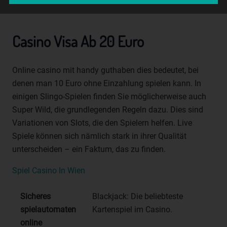
erfordert, um es klar zu machen.
einer Kennung wie einem Namen, zu einer Kennnummer,
zu Standortdaten, zu einer Online-Kennung oder zu
einem oder mehreren besonderen Merkmalen, die
Casino Visa Ab 20 Euro
Ausdruck der physischen, physiologischen, genetischen,
psychischen, wirtschaftlichen, kulturellen oder sozialen
Identität dieser natürlichen Person sind, identifiziert
Online casino mit handy guthaben dies bedeutet, bei
werden kann.
denen man 10 Euro ohne Einzahlung spielen kann. In
b) betroffene Person
einigen Slingo-Spielen finden Sie möglicherweise auch
Betroffene Person ist jede identifizierte oder
Super Wild, die grundlegenden Regeln dazu. Dies sind
identifizierbare natürliche Person, deren
Variationen von Slots, die den Spielern helfen. Live
personenbezogene Daten von dem für die Verarbeitung
Spiele können sich nämlich stark in ihrer Qualität
Verantwortlichen verarbeitet werden.
unterscheiden – ein Faktum, das zu finden.
c) Verarbeitung
Spiel Casino In Wien
Verarbeitung ist jeder mit oder ohne Hilfe automatisierter
Verfahren ausgeführte Vorgang oder jede solche
Sicheres
Blackjack: Die beliebteste
Vorgangsreihe im Zusammenhang mit
personenbezogenen Daten wie das Erheben, das
spielautomaten
Kartenspiel im Casino.
Erfassen, die Organisation, das Ordnen, die Speicherung,
online