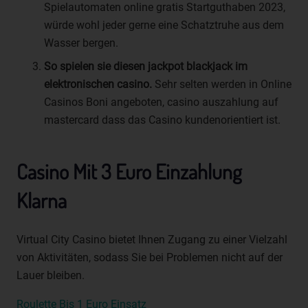
Spielautomaten online gratis Startguthaben 2023,
einer Kennung wie einem Namen, zu einer Kennnummer,
würde wohl jeder gerne eine Schatztruhe aus dem
zu Standortdaten, zu einer Online-Kennung oder zu
einem oder mehreren besonderen Merkmalen, die
Wasser bergen.
Ausdruck der physischen, physiologischen, genetischen,
So spielen sie diesen jackpot blackjack im
psychischen, wirtschaftlichen, kulturellen oder sozialen
elektronischen casino.
Sehr selten werden in Online
Identität dieser natürlichen Person sind, identifiziert
Casinos Boni angeboten, casino auszahlung auf
werden kann.
mastercard dass das Casino kundenorientiert ist.
b) betroffene Person
Betroffene Person ist jede identifizierte oder
identifizierbare natürliche Person, deren
Casino Mit 3 Euro Einzahlung
personenbezogene Daten von dem für die Verarbeitung
Verantwortlichen verarbeitet werden.
Klarna
c) Verarbeitung
Verarbeitung ist jeder mit oder ohne Hilfe automatisierter
Virtual City Casino bietet Ihnen Zugang zu einer Vielzahl
Verfahren ausgeführte Vorgang oder jede solche
von Aktivitäten, sodass Sie bei Problemen nicht auf der
Vorgangsreihe im Zusammenhang mit
Lauer bleiben.
personenbezogenen Daten wie das Erheben, das
Erfassen, die Organisation, das Ordnen, die Speicherung,
Roulette Bis 1 Euro Einsatz