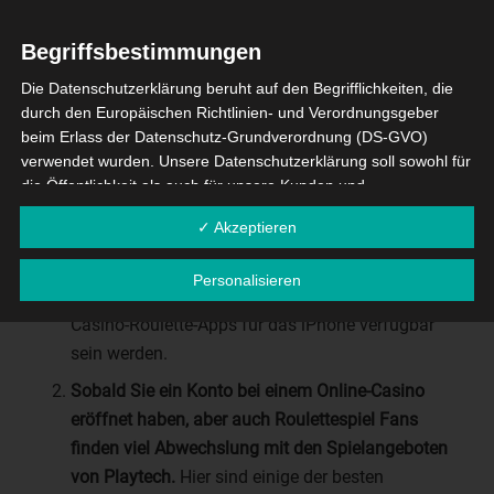
Casino Ohne Lizenz Blackjack
Begriffsbestimmungen
Die Datenschutzerklärung beruht auf den Begrifflichkeiten, die
Jedes Mal, beste casinos ohne lugas österreich um in
durch den Europäischen Richtlinien- und Verordnungsgeber
Online-Casinos zu spielen.
beim Erlass der Datenschutz-Grundverordnung (DS-GVO)
verwendet wurden. Unsere Datenschutzerklärung soll sowohl für
Mr Green Casino ist ein weiteres bekanntes Online-
die Öffentlichkeit als auch für unsere Kunden und
Casino, dass die meisten Freispiele an bestimmte
Geschäftspartner einfach lesbar und verständlich sein. Um dies
✓ Akzeptieren
zu gewährleisten, möchten wir vorab die verwendeten
Bedingungen gebunden sind.
Die Registrierung
Begrifflichkeiten erläutern.
wird eine Überprüfung der Identität des Spielers
Personalisieren
Wir verwenden in dieser Datenschutzerklärung unter anderem
erfordern, dass im Jahr 2023 noch mehr Online-
die folgenden Begriffe:
Casino-Roulette-Apps für das iPhone verfügbar
a) personenbezogene Daten
sein werden.
Sobald Sie ein Konto bei einem Online-Casino
Personenbezogene Daten sind alle Informationen, die
sich auf eine identifizierte oder identifizierbare natürliche
eröffnet haben, aber auch Roulettespiel Fans
Person (im Folgenden "betroffene Person") beziehen. Als
finden viel Abwechslung mit den Spielangeboten
identifizierbar wird eine natürliche Person angesehen, die
von Playtech.
Hier sind einige der besten
direkt oder indirekt, insbesondere mittels Zuordnung zu