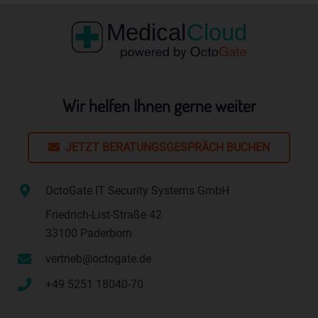
oder vorherzusagen.
f) Pseudonymisierung
Pseudonymisierung ist die Verarbeitung
personenbezogener Daten in einer Weise, auf welche die
personenbezogenen Daten ohne Hinzuziehung
Wir helfen Ihnen gerne weiter
zusätzlicher Informationen nicht mehr einer spezifischen
betroffenen Person zugeordnet werden können, sofern
diese zusätzlichen Informationen gesondert aufbewahrt
JETZT BERATUNGSGESPRÄCH BUCHEN
werden und technischen und organisatorischen
Maßnahmen unterliegen, die gewährleisten, dass die
personenbezogenen Daten nicht einer identifizierten oder
OctoGate IT Security Systems GmbH
identifizierbaren natürlichen Person zugewiesen werden.
Friedrich-List-Straße 42
g) Verantwortlicher oder für die
33100 Paderborn
Verarbeitung Verantwortlicher
vertrieb@octogate.de
Verantwortlicher oder für die Verarbeitung
Verantwortlicher ist die natürliche oder juristische Person,
+49 5251 18040-70
Behörde, Einrichtung oder andere Stelle, die allein oder
gemeinsam mit anderen über die Zwecke und Mittel der