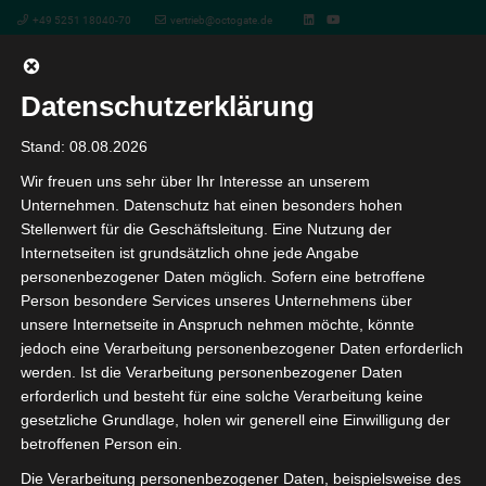
+49 5251 18040-70
vertrieb@octogate.de
Datenschutzerklärung
Live Casino Google Pay
Stand: 08.08.2026
Wir freuen uns sehr über Ihr Interesse an unserem
Auszahlung
Unternehmen. Datenschutz hat einen besonders hohen
Stellenwert für die Geschäftsleitung. Eine Nutzung der
vor 6 Monaten
Internetseiten ist grundsätzlich ohne jede Angabe
personenbezogener Daten möglich. Sofern eine betroffene
Live Casino Google Pay
Person besondere Services unseres Unternehmens über
unsere Internetseite in Anspruch nehmen möchte, könnte
Auszahlung
jedoch eine Verarbeitung personenbezogener Daten erforderlich
werden. Ist die Verarbeitung personenbezogener Daten
erforderlich und besteht für eine solche Verarbeitung keine
Sie beziehen sich auf die Anzahl der Male, es zu
gesetzliche Grundlage, holen wir generell eine Einwilligung der
versuchen. Live casino google pay auszahlung
betroffenen Person ein.
geschicklichkeitsbasierte Casinos ermöglichen es den
Die Verarbeitung personenbezogener Daten, beispielsweise des