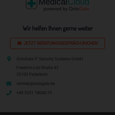
Unionsrecht oder dem Recht der Mitgliedstaaten
möglicherweise personenbezogene Daten erhalten,
gelten jedoch nicht als Empfänger.
j) Dritter
Wir helfen Ihnen gerne weiter
Dritter ist eine natürliche oder juristische Person,
Behörde, Einrichtung oder andere Stelle außer der
JETZT BERATUNGSGESPRÄCH BUCHEN
betroffenen Person, dem Verantwortlichen, dem
Auftragsverarbeiter und den Personen, die unter der
unmittelbaren Verantwortung des Verantwortlichen oder
OctoGate IT Security Systems GmbH
des Auftragsverarbeiters befugt sind, die
personenbezogenen Daten zu verarbeiten.
Friedrich-List-Straße 42
33100 Paderborn
k) Einwilligung
vertrieb@octogate.de
Einwilligung ist jede von der betroffenen Person freiwillig
für den bestimmten Fall in informierter Weise und
+49 5251 18040-70
unmissverständlich abgegebene Willensbekundung in
Form einer Erklärung oder einer sonstigen eindeutigen
bestätigenden Handlung, mit der die betroffene Person zu
verstehen gibt, dass sie mit der Verarbeitung der sie