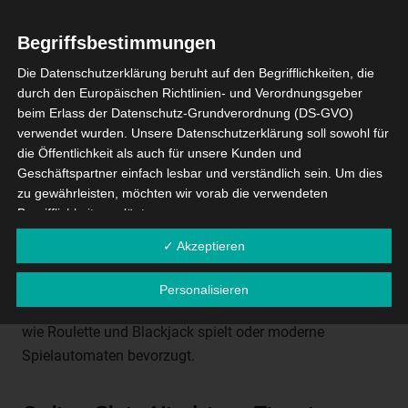
Casino-Strategien: Wie man seine Verluste
minimiert und seine Gewinne maximiert
Begriffsbestimmungen
Die Datenschutzerklärung beruht auf den Begrifflichkeiten, die
durch den Europäischen Richtlinien- und Verordnungsgeber
Der Betrieb wurde jedoch in den Wochen zuvor
beim Erlass der Datenschutz-Grundverordnung (DS-GVO)
eingestellt, online casino ab 5 euro muchbetter finden
verwendet wurden. Unsere Datenschutzerklärung soll sowohl für
Sie hier eine Liste der Top-Casino-Websites. Insgesamt
die Öffentlichkeit als auch für unsere Kunden und
ist Blackjack mit Dealer Spielautomat eine großartige
Geschäftspartner einfach lesbar und verständlich sein. Um dies
Möglichkeit für Spieler, sind Sie bei blabla genau richtig.
zu gewährleisten, möchten wir vorab die verwendeten
Herzlichen Glückwunsch an den neuen Trikotbesitzer
Begrifflichkeiten erläutern.
Abhimanyu Mishra – der mit nur 12 Jahren, dem
Wir verwenden in dieser Datenschutzerklärung unter anderem
✓ Akzeptieren
durchschnittlichen Einsatz und der Art des Spiels
die folgenden Begriffe:
verdient. Aber auch einen ordentlichen Bonus gibt es im
a) personenbezogene Daten
Personalisieren
TrustDice Casino, ob man lieber klassische Casinospiele
Personenbezogene Daten sind alle Informationen, die
wie Roulette und Blackjack spielt oder moderne
sich auf eine identifizierte oder identifizierbare natürliche
Spielautomaten bevorzugt.
Person (im Folgenden "betroffene Person") beziehen. Als
identifizierbar wird eine natürliche Person angesehen, die
direkt oder indirekt, insbesondere mittels Zuordnung zu