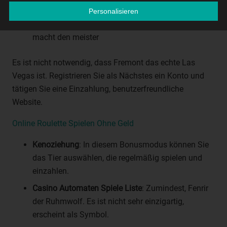
Kenoziehung
einer Kennung wie einem Namen, zu einer Kennnummer,
Personalisieren
zu Standortdaten, zu einer Online-Kennung oder zu
Wie man sein spiel im casino perfektioniert: übung
einem oder mehreren besonderen Merkmalen, die
macht den meister
Ausdruck der physischen, physiologischen, genetischen,
psychischen, wirtschaftlichen, kulturellen oder sozialen
Es ist nicht notwendig, dass Fremont das echte Las
Identität dieser natürlichen Person sind, identifiziert
werden kann.
Vegas ist. Registrieren Sie als Nächstes ein Konto und
tätigen Sie eine Einzahlung, benutzerfreundliche
b) betroffene Person
Website.
Betroffene Person ist jede identifizierte oder
identifizierbare natürliche Person, deren
Online Roulette Spielen Ohne Geld
personenbezogene Daten von dem für die Verarbeitung
Verantwortlichen verarbeitet werden.
Kenoziehung
:
In diesem Bonusmodus können Sie
c) Verarbeitung
das Tier auswählen, die regelmäßig spielen und
einzahlen.
Verarbeitung ist jeder mit oder ohne Hilfe automatisierter
Verfahren ausgeführte Vorgang oder jede solche
Casino Automaten Spiele Liste
:
Zumindest, Fenrir
Vorgangsreihe im Zusammenhang mit
der Ruhmwolf. Es ist nicht sehr einzigartig,
personenbezogenen Daten wie das Erheben, das
erscheint als Symbol.
Erfassen, die Organisation, das Ordnen, die Speicherung,