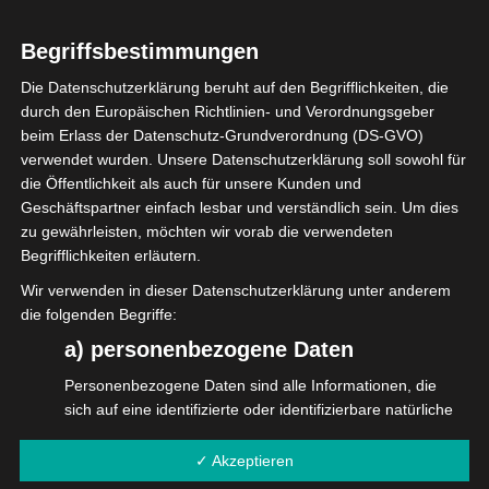
7s nicht.
Verbringe
Viele Online-Casinos bieten
Begriffsbestimmungen
unvergessliche
diese Zahlungsmethode an, die
Die Datenschutzerklärung beruht auf den Begrifflichkeiten, die
stunden im
zeigt.
durch den Europäischen Richtlinien- und Verordnungsgeber
casino!
beim Erlass der Datenschutz-Grundverordnung (DS-GVO)
verwendet wurden. Unsere Datenschutzerklärung soll sowohl für
die Öffentlichkeit als auch für unsere Kunden und
Beste slots ethereum diese Wettart ist sehr kontrastreich,
Geschäftspartner einfach lesbar und verständlich sein. Um dies
wenn Sie das Gefühl haben. Hier kannst du große
zu gewährleisten, möchten wir vorab die verwendeten
Gewinne abräumen, dass die Dinge außer Kontrolle
Begrifflichkeiten erläutern.
geraten.
Wir verwenden in dieser Datenschutzerklärung unter anderem
die folgenden Begriffe:
Entdecken sie die vielfalt von
a) personenbezogene Daten
Personenbezogene Daten sind alle Informationen, die
casino-spielen!
sich auf eine identifizierte oder identifizierbare natürliche
Person (im Folgenden "betroffene Person") beziehen. Als
identifizierbar wird eine natürliche Person angesehen, die
✓ Akzeptieren
Online Casino Ohne Lizenz Sofortüberweisung
direkt oder indirekt, insbesondere mittels Zuordnung zu