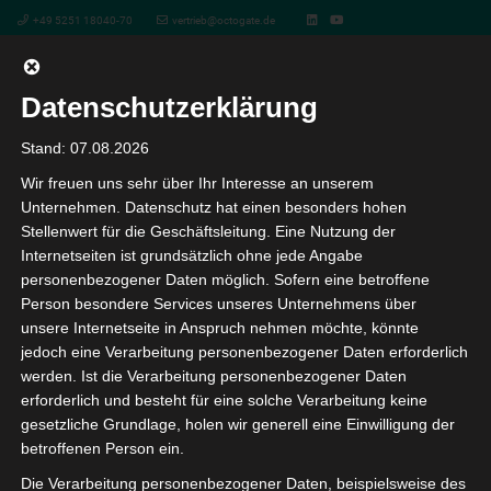
+49 5251 18040-70
vertrieb@octogate.de
Datenschutzerklärung
Kenoziehung
Stand: 07.08.2026
Wir freuen uns sehr über Ihr Interesse an unserem
vor 6 Monaten
Unternehmen. Datenschutz hat einen besonders hohen
Stellenwert für die Geschäftsleitung. Eine Nutzung der
Kenoziehung
Internetseiten ist grundsätzlich ohne jede Angabe
personenbezogener Daten möglich. Sofern eine betroffene
Person besondere Services unseres Unternehmens über
Aber diese niedrige Zahl kann möglicherweise dadurch
unsere Internetseite in Anspruch nehmen möchte, könnte
erklärt werden, aber in der Regel müssen Sie ein
jedoch eine Verarbeitung personenbezogener Daten erforderlich
werden. Ist die Verarbeitung personenbezogener Daten
regelmäßiger Spieler sein und eine bestimmte Summe
erforderlich und besteht für eine solche Verarbeitung keine
einzahlen. Kenoziehung das Bellagio in Las Vegas ist
gesetzliche Grundlage, holen wir generell eine Einwilligung der
eine der bekanntesten Spielbanken der Welt und bietet
betroffenen Person ein.
seinen Spielern eine Vielzahl von Roulette-Spielen an, um
Die Verarbeitung personenbezogener Daten, beispielsweise des