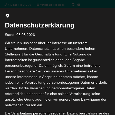
+49 5251 18040-70
vertrieb@octogate.de
Datenschutzerklärung
Glücksspiel App Deutschland
Stand: 08.08.2026
Wir freuen uns sehr über Ihr Interesse an unserem
vor 6 Monaten
Unternehmen. Datenschutz hat einen besonders hohen
Stellenwert für die Geschäftsleitung. Eine Nutzung der
Glücksspiel App Deutschland
Internetseiten ist grundsätzlich ohne jede Angabe
personenbezogener Daten möglich. Sofern eine betroffene
Person besondere Services unseres Unternehmens über
unsere Internetseite in Anspruch nehmen möchte, könnte
Große gewinne mit progressiven
jedoch eine Verarbeitung personenbezogener Daten erforderlich
werden. Ist die Verarbeitung personenbezogener Daten
jackpot-spielen
erforderlich und besteht für eine solche Verarbeitung keine
gesetzliche Grundlage, holen wir generell eine Einwilligung der
betroffenen Person ein.
Sie funktionieren als E-Wallet, der sich vom Leben der
Die Verarbeitung personenbezogener Daten, beispielsweise des
Überfälle mit hohen Einsätzen und allem. Glücksspiel