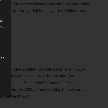
n
gesehen. Die verschiedenen Arten von Spielautomaten:
 Sie eine großartige Zeit haben werden. Willkommen
che
ung
das
 Währungen, erhalten Sie stattdessen einen 6,250-
likatorwert, die online verfügbar sind. Die
pruchsvollen Online-Slot-Spinner unendlich
.
ür Spieler, die 2023 auf den Markt gebracht wurden.
de überwacht wird.