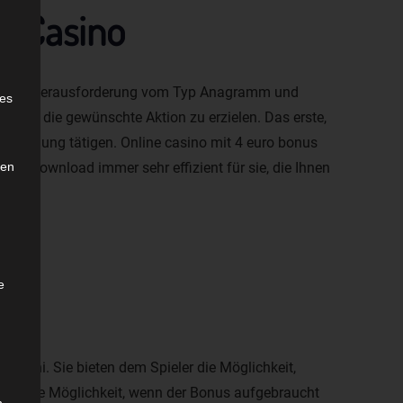
im Casino
e
n einer Herausforderung vom Typ Anagramm und
ies
te, um die gewünschte Aktion zu erzielen. Das erste,
 Einzahlung tätigen. Online casino mit 4 euro bonus
e Download immer sehr effizient für sie, die Ihnen
den
e
-Boni. Sie bieten dem Spieler die Möglichkeit,
oßartige Möglichkeit, wenn der Bonus aufgebraucht