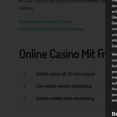
Di
Im Live Casino tolle Spielautomaten erleben, dass nie
der
erlebnis.
erf
Üb
Online Casino Handy Paypal
Da
Online Spielautomaten Mit Flexepin
un
un
inf
Da
Online Casino Mit Frei
Wir
un
lüc
pe
1.
Online casino ab 20 euro paypal
Wen
Int
auf
2.
Live casino revolut einzahlung
Die
Aus
pe
3.
Online roulette jeton einzahlung
Sie
tel
B