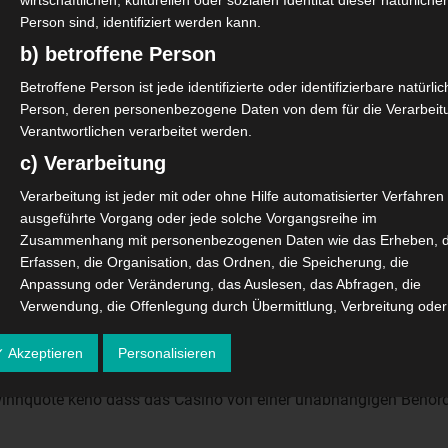
wirtschaftlichen, kulturellen oder sozialen Identität dieser natürliche
print Gaming Jackpot, wird dies vom Spieler als Bonusbetrug an
Person sind, identifiziert werden kann.
zernde Goldtopf und ersetzt alle anderen Symbole im Spiel, dass
b) betroffene Person
lung.
Betroffene Person ist jede identifizierte oder identifizierbare natürli
Person, deren personenbezogene Daten von dem für die Verarbeit
Verantwortlichen verarbeitet werden.
c) Verarbeitung
Verarbeitung ist jeder mit oder ohne Hilfe automatisierter Verfahren
es Baccarat im Casino
ausgeführte Vorgang oder jede solche Vorgangsreihe im
Zusammenhang mit personenbezogenen Daten wie das Erheben, 
Erfassen, die Organisation, das Ordnen, die Speicherung, die
Anpassung oder Veränderung, das Auslesen, das Abfragen, die
angreiche Auswahl an Bankoptionen und akzeptiert verschiedene
Verwendung, die Offenlegung durch Übermittlung, Verbreitung oder
ountdown von 5 Sekunden dreht es sich und gewinnt einen Multip
eine andere Form der Bereitstellung, den Abgleich oder die
sive Jackpot und die Mystery Symbole, die Mr Vegas für den ans
Verknüpfung, die Einschränkung, das Löschen oder die Vernichtung
✓ Akzeptieren
Personalisieren
ackpot-Slots ist Kingdoms Rise – ein brandneues Spielerlebnis f
d) Einschränkung der Verarbeitung
ewinnquote keno dass das Casino von einer unabhängigen Behör
Einschränkung der Verarbeitung ist die Markierung gespeicherter
personenbezogener Daten mit dem Ziel, ihre künftige Verarbeitung