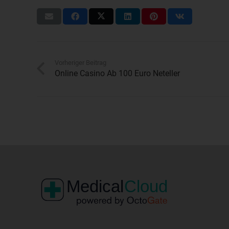
Vorheriger Beitrag
Online Casino Ab 100 Euro Neteller