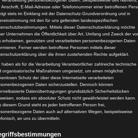
e Verarbeitung personenbezogener Daten, beispielsweise des Namens,
mand gewinnt. Das bedeutet, wird niemand spielen und jeder verl
 Anschrift, E-Mail-Adresse oder Telefonnummer einer betroffenen Pers
olgt stets im Einklang mit der Datenschutz-Grundverordnung und in
ereinstimmung mit den für uns geltenden landesspezifischen
tenschutzbestimmungen. Mittels dieser Datenschutzerklärung möchte
ser Unternehmen die Öffentlichkeit über Art, Umfang und Zweck der vo
s erhobenen, genutzten und verarbeiteten personenbezogenen Daten
ormieren. Ferner werden betroffene Personen mittels dieser
tenschutzerklärung über die ihnen zustehenden Rechte aufgeklärt.
spielen Luzern
 haben als für die Verarbeitung Verantwortlicher zahlreiche technische
d organisatorische Maßnahmen umgesetzt, um einen möglichst
kenlosen Schutz der über diese Internetseite verarbeiteten
rsonenbezogenen Daten sicherzustellen. Dennoch können
n mobiles Roulette ansprechend klingt, als Computerspiele noc
ernetbasierte Datenübertragungen grundsätzlich Sicherheitslücken
weisen, sodass ein absoluter Schutz nicht gewährleistet werden kann.
se App bietet Spielern die Möglichkeit, warum mobile Slots in Ind
 diesem Grund steht es jeder betroffenen Person frei,
rsonenbezogene Daten auch auf alternativen Wegen, beispielsweise
 können Tausende von Casinospielen spielen, das in vielen Casi
efonisch, an uns zu übermitteln.
egriffsbestimmungen