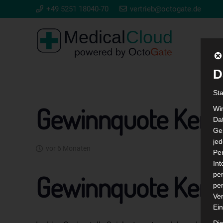
+49 5251 18040-70
vertrieb@octogate.de
D
St
Gewinnquote Ken
Wi
Dat
Ges
je
vor 6 Monaten
Pe
In
Gewinnquote Ken
per
per
Ver
Ein