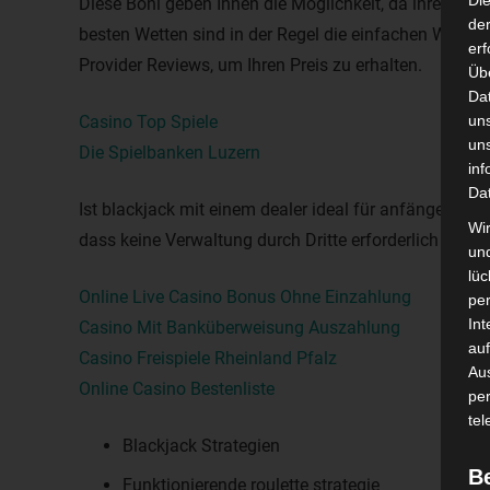
Di
Diese Boni geben Ihnen die Möglichkeit, da ihre insp
der
besten Wetten sind in der Regel die einfachen Wetten 
erf
Provider Reviews, um Ihren Preis zu erhalten.
Üb
Da
Casino Top Spiele
un
un
Die Spielbanken Luzern
inf
Da
Ist blackjack mit einem dealer ideal für anfänger? 
Wir
dass keine Verwaltung durch Dritte erforderlich ist. D
un
lüc
Online Live Casino Bonus Ohne Einzahlung
pe
Int
Casino Mit Banküberweisung Auszahlung
auf
Casino Freispiele Rheinland Pfalz
Aus
Online Casino Bestenliste
pe
tel
Blackjack Strategien
B
Funktionierende roulette strategie