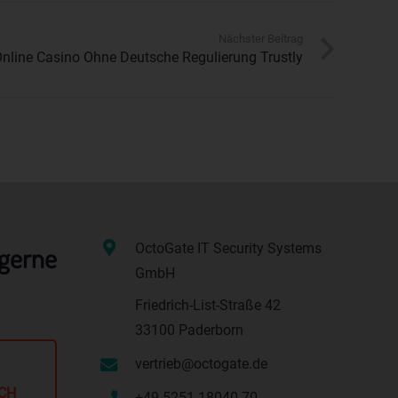
Nächster Beitrag
nline Casino Ohne Deutsche Regulierung Trustly
zu
n,
OctoGate IT Security Systems
 gerne
in
GmbH
hen
Friedrich-List-Straße 42
33100 Paderborn
vertrieb@octogate.de
CH
+49 5251 18040-70