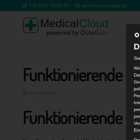
+49 5251 18040-70
vertrieb@octogate.de
D
St
Funktionierende Ro
Wi
Dat
Ges
je
vor 6 Monaten
Pe
In
Funktionierende Ro
per
per
Ver
Ein