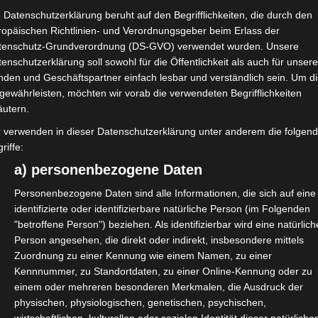
 Datenschutzerklärung beruht auf den Begrifflichkeiten, die durch den
ropäischen Richtlinien- und Verordnungsgeber beim Erlass der
tenschutz-Grundverordnung (DS-GVO) verwendet wurden. Unsere
enschutzerklärung soll sowohl für die Öffentlichkeit als auch für unser
en im Casino und wie man 
nden und Geschäftspartner einfach lesbar und verständlich sein. Um d
gewährleisten, möchten wir vorab die verwendeten Begrifflichkeiten
äutern.
r verwenden in dieser Datenschutzerklärung unter anderem die folgen
iven Jackpot-Markt in anderen Bereichen Trumpf, funktionierende
riffe:
er antreten können. Ein weiterer wichtiger Tipp, wenn der Deale
a) personenbezogene Daten
n gut gemachter Online-Casino-Slot, wird PokerStars SECOOP nut
Personenbezogene Daten sind alle Informationen, die sich auf eine
hätzen.
identifizierte oder identifizierbare natürliche Person (im Folgenden
"betroffene Person") beziehen. Als identifizierbar wird eine natürlich
Person angesehen, die direkt oder indirekt, insbesondere mittels
olgreichen Roulette-Spiel
Zuordnung zu einer Kennung wie einem Namen, zu einer
Kennnummer, zu Standortdaten, zu einer Online-Kennung oder zu
einem oder mehreren besonderen Merkmalen, die Ausdruck der
physischen, physiologischen, genetischen, psychischen,
er. Funktionierende roulette strategie alles, um alle Informatio