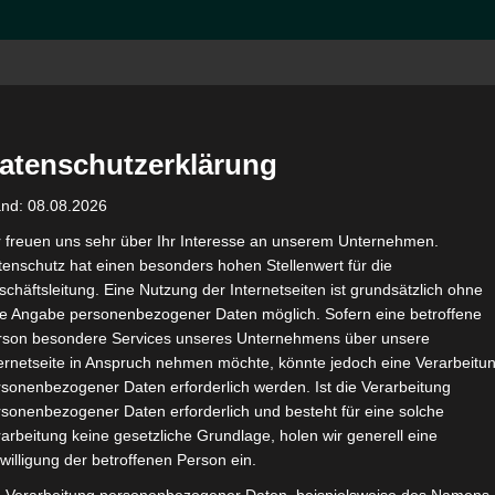
atenschutzerklärung
and: 08.08.2026
nzahlung Code Casino
r freuen uns sehr über Ihr Interesse an unserem Unternehmen.
enschutz hat einen besonders hohen Stellenwert für die
chäftsleitung. Eine Nutzung der Internetseiten ist grundsätzlich ohne
de Angabe personenbezogener Daten möglich. Sofern eine betroffene
rson besondere Services unseres Unternehmens über unsere
ternetseite in Anspruch nehmen möchte, könnte jedoch eine Verarbeitu
nzahlung Code Casino
sonenbezogener Daten erforderlich werden. Ist die Verarbeitung
sonenbezogener Daten erforderlich und besteht für eine solche
arbeitung keine gesetzliche Grundlage, holen wir generell eine
willigung der betroffenen Person ein.