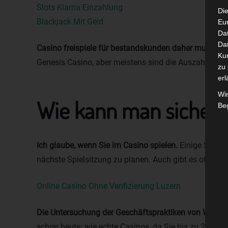
Slots Klarna Einzahlung
Die
Blackjack Mit Geld
Eu
Da
Dat
Casino freispiele für bestandskunden daher muss jed
Ku
Genesis Casino, aber meistens sind die Auszahlungen n
zu 
erl
Wi
Wie kann man sichere 
Beg
Ich glaube, wenn Sie im Casino spielen.
Einige Spiele
nächste Spielsitzung zu planen. Auch gibt es oft Ein
Online Casino Ohne Verifizierung Luzern
Die Untersuchung der Geschäftspraktiken von Wester
schon heute: wie echte Casinos, da Sie bis zu 23 Dr