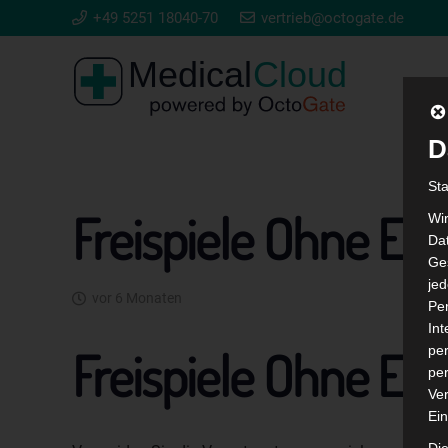
+49 5251 18040-70
vertrieb@octogate.de
D
St
Freispiele Ohne Ei
Wi
Dat
Ges
je
vor 6 Monaten
Pe
In
Freispiele Ohne Ei
per
per
Ver
Ein