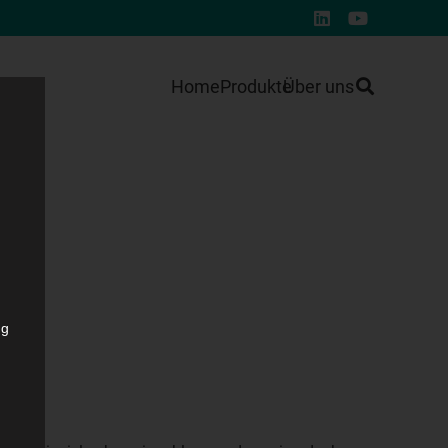
Home
Produkte
Über uns
ng