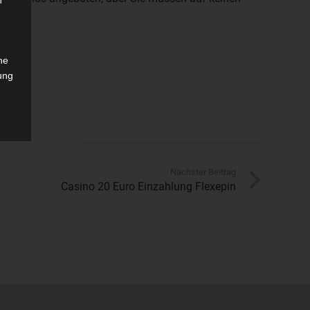
n
che
ung
das
Nächster Beitrag
Casino 20 Euro Einzahlung Flexepin
.