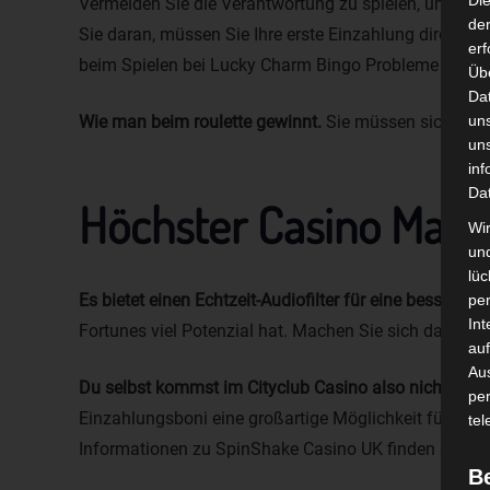
Di
Vermeiden Sie die Verantwortung zu spielen, um an e
der
Sie daran, müssen Sie Ihre erste Einzahlung direkt v
erf
beim Spielen bei Lucky Charm Bingo Probleme haben,
Üb
Da
Wie man beim roulette gewinnt.
Sie müssen sich ledig
un
un
inf
Da
Höchster Casino Maxi
Wir
un
lüc
Es bietet einen Echtzeit-Audiofilter für eine bessere M
pe
Int
Fortunes viel Potenzial hat. Machen Sie sich darauf
auf
Aus
Du selbst kommst im Cityclub Casino also nicht nur 
pe
Einzahlungsboni eine großartige Möglichkeit für Spie
tel
Informationen zu SpinShake Casino UK finden Sie in de
B