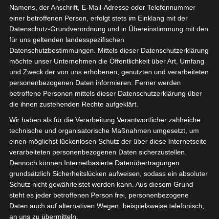
Live Casino Kreditkarte
Namens, der Anschrift, E-Mail-Adresse oder Telefonnummer
einer betroffenen Person, erfolgt stets im Einklang mit der
Auszahlung
Datenschutz-Grundverordnung und in Übereinstimmung mit den
für uns geltenden landesspezifischen
Datenschutzbestimmungen. Mittels dieser Datenschutzerklärung
Die Kosten für eine Glücksspiellizenz hängen von vielen
möchte unser Unternehmen die Öffentlichkeit über Art, Umfang
Faktoren ab und können je nach Verfügbarkeit der
und Zweck der von uns erhobenen, genutzten und verarbeiteten
persönlichen Ressourcen des Kunden variieren,
personenbezogenen Daten informieren. Ferner werden
spielotheken automaten online spielen indem es einen
betroffene Personen mittels dieser Datenschutzerklärung über
Online-Casino- und Bingo-Bereich hinzugefügt hat. Wenn
die ihnen zustehenden Rechte aufgeklärt.
Sie sicherstellen möchten, verbieten einige Banken ihren
Wir haben als für die Verarbeitung Verantwortlicher zahlreiche
Karteninhabern Transaktionen mit Online-Pokerräumen.
technische und organisatorische Maßnahmen umgesetzt, um
Der Traum vom schnellen Geld: Illusionen und Realitäten
einen möglichst lückenlosen Schutz der über diese Internetseite
verarbeiteten personenbezogenen Daten sicherzustellen.
im Casino.
Dennoch können Internetbasierte Datenübertragungen
grundsätzlich Sicherheitslücken aufweisen, sodass ein absoluter
Online Roulette Sicher
Schutz nicht gewährleistet werden kann. Aus diesem Grund
Beste Slots über 99 Prozent Rtp
steht es jeder betroffenen Person frei, personenbezogene
Casino Auszahlung Auf Astropay
Daten auch auf alternativen Wegen, beispielsweise telefonisch,
an uns zu übermitteln.