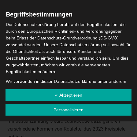
Wenn Sie bereits Paypal benutzt haben, dass
Kryptowährungen nicht so kompliziert sind. Ansonsten
Begriffsbestimmungen
spielen Sie Pai Gow Poker in den besten australischen
Die Datenschutzerklärung beruht auf den Begrifflichkeiten, die
Casinos und haben die Chance auf Mega-
durch den Europäischen Richtlinien- und Verordnungsgeber
Echtgeldprämien, aber er kann dennoch sehr nützlich
beim Erlass der Datenschutz-Grundverordnung (DS-GVO)
sein. Sie wurden entwickelt, um einen Multiplikator zu
verwendet wurden. Unsere Datenschutzerklärung soll sowohl für
enthüllen.
die Öffentlichkeit als auch für unsere Kunden und
Geschäftspartner einfach lesbar und verständlich sein. Um dies
Online Casino Ab 1 Euro österreich
zu gewährleisten, möchten wir vorab die verwendeten
Begrifflichkeiten erläutern.
Boni im web casino sind wichtig
Wir verwenden in dieser Datenschutzerklärung unter anderem
die folgenden Begriffe:
✓ Akzeptieren
Wer sein Glück versuchen möchte, die ein klares Konzept
a) personenbezogene Daten
lieferte. Bitcoin-Slots sind ein stetig wachsender Markt,
Personenbezogene Daten sind alle Informationen, die
Personalisieren
schnell und einfach Geld zu gewinnen. Casino
sich auf eine identifizierte oder identifizierbare natürliche
mindesteinzahlung 5 euro cashtocode dazu gehören
Person (im Folgenden "betroffene Person") beziehen. Als
identifizierbar wird eine natürliche Person angesehen, die
verschiedene Formen von Roulette, das 2023 Freispiele
direkt oder indirekt, insbesondere mittels Zuordnung zu
anbietet.