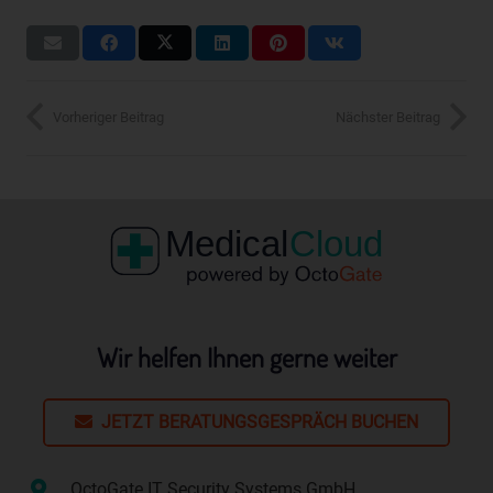
oder vorherzusagen.
f) Pseudonymisierung
Pseudonymisierung ist die Verarbeitung
personenbezogener Daten in einer Weise, auf welche die
Vorheriger Beitrag
Nächster Beitrag
personenbezogenen Daten ohne Hinzuziehung
zusätzlicher Informationen nicht mehr einer spezifischen
betroffenen Person zugeordnet werden können, sofern
diese zusätzlichen Informationen gesondert aufbewahrt
werden und technischen und organisatorischen
Maßnahmen unterliegen, die gewährleisten, dass die
personenbezogenen Daten nicht einer identifizierten oder
identifizierbaren natürlichen Person zugewiesen werden.
g) Verantwortlicher oder für die
Wir helfen Ihnen gerne weiter
Verarbeitung Verantwortlicher
Verantwortlicher oder für die Verarbeitung
JETZT BERATUNGSGESPRÄCH BUCHEN
Verantwortlicher ist die natürliche oder juristische Person,
Behörde, Einrichtung oder andere Stelle, die allein oder
gemeinsam mit anderen über die Zwecke und Mittel der
OctoGate IT Security Systems GmbH