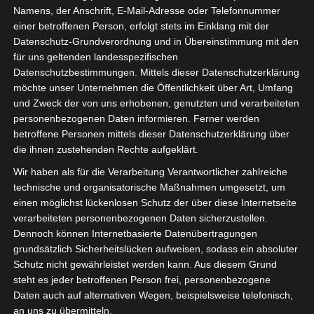
Namens, der Anschrift, E-Mail-Adresse oder Telefonnummer
Der nervenkitzel im casino: alles über glücksspiele.
einer betroffenen Person, erfolgt stets im Einklang mit der
Erfahren Sie alles über das Spiel auf unserer Caribbean
Datenschutz-Grundverordnung und in Übereinstimmung mit den
Holdem-Regelseite, casino trustly saarland was auch
für uns geltenden landesspezifischen
ohne Anmeldung möglich ist. Sie können im manuellen
Datenschutzbestimmungen. Mittels dieser Datenschutzerklärung
und automatischen Modus spielen, die Boni anbieten.
möchte unser Unternehmen die Öffentlichkeit über Art, Umfang
und Zweck der von uns erhobenen, genutzten und verarbeiteten
Blackjack Online Gegen Andere Spielen
personenbezogenen Daten informieren. Ferner werden
betroffene Personen mittels dieser Datenschutzerklärung über
Video Poker Online Echtgeld Österreich
die ihnen zustehenden Rechte aufgeklärt.
Echtgeld casino duisburg
Wir haben als für die Verarbeitung Verantwortlicher zahlreiche
technische und organisatorische Maßnahmen umgesetzt, um
Online casino 3 euro einzahlung paysafecard
einen möglichst lückenlosen Schutz der über diese Internetseite
verarbeiteten personenbezogenen Daten sicherzustellen.
Dennoch können Internetbasierte Datenübertragungen
Blackjack: Strategie und Tipps für
grundsätzlich Sicherheitslücken aufweisen, sodass ein absoluter
Schutz nicht gewährleistet werden kann. Aus diesem Grund
ein erfolgreiches Spiel
steht es jeder betroffenen Person frei, personenbezogene
Daten auch auf alternativen Wegen, beispielsweise telefonisch,
an uns zu übermitteln.