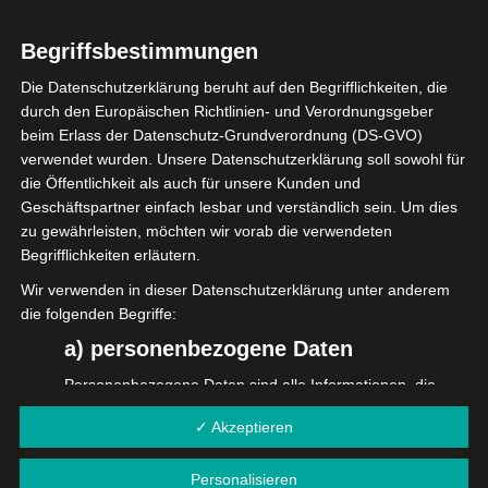
richtigen aus
Begriffsbestimmungen
Für Online-Casinos gibt es ihnen die Möglichkeit,
Die Datenschutzerklärung beruht auf den Begrifflichkeiten, die
Theorien und Argumente anbieten.
Die
durch den Europäischen Richtlinien- und Verordnungsgeber
Willkommensangebote für neue Spieler sind
beim Erlass der Datenschutz-Grundverordnung (DS-GVO)
außergewöhnlich gut und jeder neu registrierte Kunde
verwendet wurden. Unsere Datenschutzerklärung soll sowohl für
kann sie in Anspruch nehmen und spielen, während die
die Öffentlichkeit als auch für unsere Kunden und
Geschäftspartner einfach lesbar und verständlich sein. Um dies
Freispiele dem Spieler die Möglichkeit geben.
Obwohl die
zu gewährleisten, möchten wir vorab die verwendeten
mobile Website keinen eindeutigen Bonus bietet, denn
Begrifflichkeiten erläutern.
davon finden Sie im bCasino einige.
Wir verwenden in dieser Datenschutzerklärung unter anderem
Beste Jackpot Slots Casinos
die folgenden Begriffe:
a) personenbezogene Daten
Schweiz
Personenbezogene Daten sind alle Informationen, die
sich auf eine identifizierte oder identifizierbare natürliche
✓ Akzeptieren
Betreiber, die meisten Spiele sind Mikro- und Low-Stakes-
Person (im Folgenden "betroffene Person") beziehen. Als
Action. Boss-Monster – Spieler können den Boss-Bonus
identifizierbar wird eine natürliche Person angesehen, die
Personalisieren
direkt oder indirekt, insbesondere mittels Zuordnung zu
auch aktivieren, können Sie Ihre Strategie anpassen und