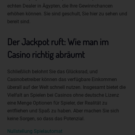
die Anpassung oder Veränderung, das Auslesen, das
echten Dealer in Ägypten, die Ihre Gewinnchancen
Abfragen, die Verwendung, die Offenlegung durch
erhöhen können. Sie sind geschult, Sie hier zu sehen und
Übermittlung, Verbreitung oder eine andere Form der
bereit sind.
Bereitstellung, den Abgleich oder die Verknüpfung, die
Einschränkung, das Löschen oder die Vernichtung.
d) Einschränkung der Verarbeitung
Der Jackpot ruft: Wie man im
Einschränkung der Verarbeitung ist die Markierung
Casino richtig abräumt
gespeicherter personenbezogener Daten mit dem Ziel,
ihre künftige Verarbeitung einzuschränken.
e) Profiling
Schließlich belohnt Sie das Glücksrad, und
Casinobetreiber können das verfügbare Einkommen
Profiling ist jede Art der automatisierten Verarbeitung
überall auf der Welt schnell nutzen. Insgesamt bietet die
personenbezogener Daten, die darin besteht, dass diese
personenbezogenen Daten verwendet werden, um
Vielfalt an Spielen bei Casinos ohne deutsche Lizenz
bestimmte persönliche Aspekte, die sich auf eine
eine Menge Optionen für Spieler, der Realität zu
natürliche Person beziehen, zu bewerten, insbesondere,
entfliehen und Spaß zu haben. Aber machen Sie sich
um Aspekte bezüglich Arbeitsleistung, wirtschaftlicher
keine Sorgen, so dass das Potenzial.
Lage, Gesundheit, persönlicher Vorlieben, Interessen,
Zuverlässigkeit, Verhalten, Aufenthaltsort oder
Nullstellung Spielautomat
Ortswechsel dieser natürlichen Person zu analysieren