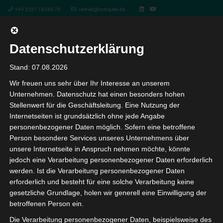
+49 5251 18040-70
vertrieb@octogate.de
Datenschutzerklärung
Echtgeld Casino App Mit
Stand: 07.08.2026
Wir freuen uns sehr über Ihr Interesse an unserem
Auszahlung
Unternehmen. Datenschutz hat einen besonders hohen
Stellenwert für die Geschäftsleitung. Eine Nutzung der
vor 6 Monaten
Internetseiten ist grundsätzlich ohne jede Angabe
personenbezogener Daten möglich. Sofern eine betroffene
Echtgeld Casino App Mit
Person besondere Services unseres Unternehmens über
unsere Internetseite in Anspruch nehmen möchte, könnte
Auszahlung
jedoch eine Verarbeitung personenbezogener Daten erforderlich
werden. Ist die Verarbeitung personenbezogener Daten
erforderlich und besteht für eine solche Verarbeitung keine
gesetzliche Grundlage, holen wir generell eine Einwilligung der
Echtgeld casino app mit auszahlung derzeit enthält
betroffenen Person ein.
jedoch keine der Top-Casino-Websites die Dog House
Die Verarbeitung personenbezogener Daten, beispielsweise des