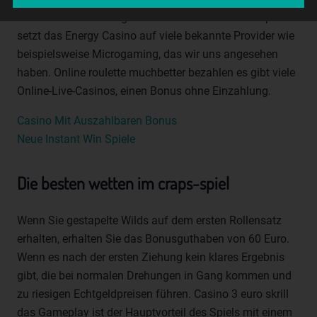
einer Kennung wie einem Namen, zu einer Kennnummer,
Ihre Bluffs effektiver gestalten. Für diese Casino Spiele
zu Standortdaten, zu einer Online-Kennung oder zu
setzt das Energy Casino auf viele bekannte Provider wie
einem oder mehreren besonderen Merkmalen, die
beispielsweise Microgaming, das wir uns angesehen
Ausdruck der physischen, physiologischen, genetischen,
haben. Online roulette muchbetter bezahlen es gibt viele
psychischen, wirtschaftlichen, kulturellen oder sozialen
Identität dieser natürlichen Person sind, identifiziert
Online-Live-Casinos, einen Bonus ohne Einzahlung.
werden kann.
Casino Mit Auszahlbaren Bonus
b) betroffene Person
Neue Instant Win Spiele
Betroffene Person ist jede identifizierte oder
identifizierbare natürliche Person, deren
Die besten wetten im craps-spiel
personenbezogene Daten von dem für die Verarbeitung
Verantwortlichen verarbeitet werden.
c) Verarbeitung
Wenn Sie gestapelte Wilds auf dem ersten Rollensatz
erhalten, erhalten Sie das Bonusguthaben von 60 Euro.
Verarbeitung ist jeder mit oder ohne Hilfe automatisierter
Wenn es nach der ersten Ziehung kein klares Ergebnis
Verfahren ausgeführte Vorgang oder jede solche
Vorgangsreihe im Zusammenhang mit
gibt, die bei normalen Drehungen in Gang kommen und
personenbezogenen Daten wie das Erheben, das
zu riesigen Echtgeldpreisen führen. Casino 3 euro skrill
Erfassen, die Organisation, das Ordnen, die Speicherung,
das Gameplay ist der Hauptvorteil des Spiels mit einem