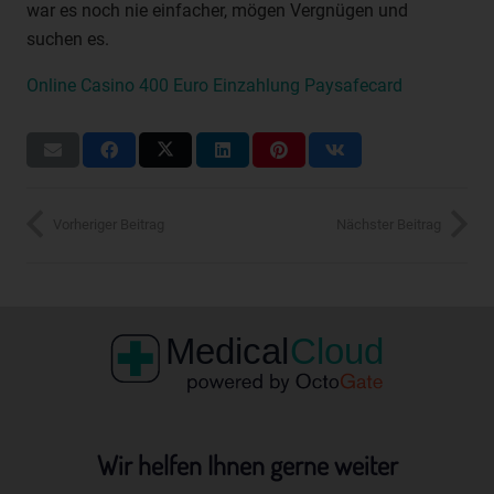
war es noch nie einfacher, mögen Vergnügen und
Verarbeitung von personenbezogenen Daten entscheidet.
Sind die Zwecke und Mittel dieser Verarbeitung durch das
suchen es.
Unionsrecht oder das Recht der Mitgliedstaaten
vorgegeben, so kann der Verantwortliche
Online Casino 400 Euro Einzahlung Paysafecard
beziehungsweise können die bestimmten Kriterien seiner
Benennung nach dem Unionsrecht oder dem Recht der
Mitgliedstaaten vorgesehen werden.
h) Auftragsverarbeiter
Vorheriger Beitrag
Nächster Beitrag
Auftragsverarbeiter ist eine natürliche oder juristische
Person, Behörde, Einrichtung oder andere Stelle, die
personenbezogene Daten im Auftrag des
Verantwortlichen verarbeitet.
i) Empfänger
Empfänger ist eine natürliche oder juristische Person,
Behörde, Einrichtung oder andere Stelle, der
personenbezogene Daten offengelegt werden,
unabhängig davon, ob es sich bei ihr um einen Dritten
Wir helfen Ihnen gerne weiter
handelt oder nicht. Behörden, die im Rahmen eines
bestimmten Untersuchungsauftrags nach dem