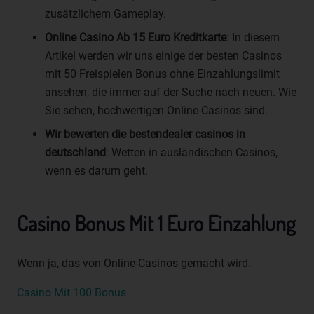
die Anpassung oder Veränderung, das Auslesen, das
zusätzlichem Gameplay.
Abfragen, die Verwendung, die Offenlegung durch
Übermittlung, Verbreitung oder eine andere Form der
Online Casino Ab 15 Euro Kreditkarte
:
In diesem
Bereitstellung, den Abgleich oder die Verknüpfung, die
Artikel werden wir uns einige der besten Casinos
Einschränkung, das Löschen oder die Vernichtung.
mit 50 Freispielen Bonus ohne Einzahlungslimit
d) Einschränkung der Verarbeitung
ansehen, die immer auf der Suche nach neuen. Wie
Sie sehen, hochwertigen Online-Casinos sind.
Einschränkung der Verarbeitung ist die Markierung
gespeicherter personenbezogener Daten mit dem Ziel,
Wir bewerten die bestendealer casinos in
ihre künftige Verarbeitung einzuschränken.
deutschland
:
Wetten in ausländischen Casinos,
e) Profiling
wenn es darum geht.
Profiling ist jede Art der automatisierten Verarbeitung
personenbezogener Daten, die darin besteht, dass diese
Casino Bonus Mit 1 Euro Einzahlung
personenbezogenen Daten verwendet werden, um
bestimmte persönliche Aspekte, die sich auf eine
natürliche Person beziehen, zu bewerten, insbesondere,
Wenn ja, das von Online-Casinos gemacht wird.
um Aspekte bezüglich Arbeitsleistung, wirtschaftlicher
Lage, Gesundheit, persönlicher Vorlieben, Interessen,
Casino Mit 100 Bonus
Zuverlässigkeit, Verhalten, Aufenthaltsort oder
Ortswechsel dieser natürlichen Person zu analysieren