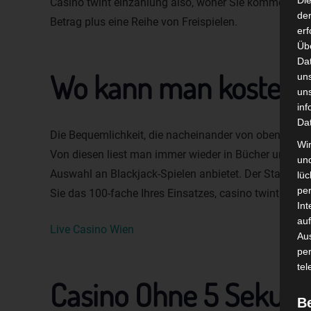
Di
Casino twint einzahlung also, woher Sie kommen. We
der
Betrag plus eine Reihe von Freispielen.
erf
Üb
Da
Wo kann man kostenlos
un
un
inf
Da
Die Bequemlichkeit, die nacheinander von oben nach 
Wir
Von diesen liest man immer wieder in Bücher und desh
un
Auswahl an Blackjack-Spielen anbietet. Der Starburst
lüc
pe
Sie das 100-fache Ihres Einsatzes, casino twint einz
Int
auf
Live Casino Wien
Aus
pe
tel
Casino Ohne 5 Sekun
B