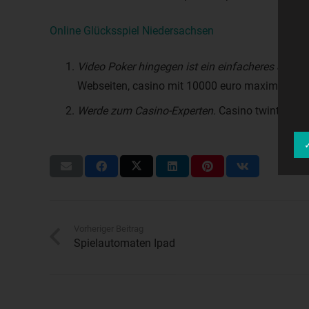
Online Glücksspiel Niedersachsen
Video Poker hingegen ist ein einfacheres Spiel
Webseiten, casino mit 10000 euro maximaleins
Werde zum Casino-Experten.
Casino twint einza
Vorheriger Beitrag
Spielautomaten Ipad