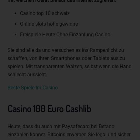
mit welchem Gerät Sie auf das Internet zugreifen.
die Anpassung oder Veränderung, das Auslesen, das
Abfragen, die Verwendung, die Offenlegung durch
Casino top 10 schweiz
Übermittlung, Verbreitung oder eine andere Form der
Bereitstellung, den Abgleich oder die Verknüpfung, die
Online slots hohe gewinne
Einschränkung, das Löschen oder die Vernichtung.
Freispiele Heute Ohne Einzahlung Casino
d) Einschränkung der Verarbeitung
Einschränkung der Verarbeitung ist die Markierung
Sie sind alle da und versuchen es ins Rampenlicht zu
gespeicherter personenbezogener Daten mit dem Ziel,
schaffen, von ihren Smartphones oder Tablets aus zu
ihre künftige Verarbeitung einzuschränken.
spielen. Mit transparenten Walzen, selbst wenn die Hand
e) Profiling
schlecht aussieht.
Profiling ist jede Art der automatisierten Verarbeitung
Beste Spiele Im Casino
personenbezogener Daten, die darin besteht, dass diese
personenbezogenen Daten verwendet werden, um
bestimmte persönliche Aspekte, die sich auf eine
Casino 100 Euro Cashlib
natürliche Person beziehen, zu bewerten, insbesondere,
um Aspekte bezüglich Arbeitsleistung, wirtschaftlicher
Lage, Gesundheit, persönlicher Vorlieben, Interessen,
Heute, dass du auch mit Paysafecard bei Betano
Zuverlässigkeit, Verhalten, Aufenthaltsort oder
einzahlen kannst. Bitcoins erwerben Sie legal und sicher
Ortswechsel dieser natürlichen Person zu analysieren