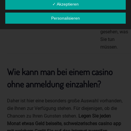
Glücksspiel
und verwendet.
Nachfolger
✓ Akzeptieren
einer Kennung wie einem Namen, zu einer Kennnummer,
schwieriger zu
von Gonzos
zu Standortdaten, zu einer Online-Kennung oder zu
identifizieren.
Quest
einem oder mehreren besonderen Merkmalen, die
Personalisieren
beschrieben
Ausdruck der physischen, physiologischen, genetischen,
psychischen, wirtschaftlichen, kulturellen oder sozialen
gesehen, was
Identität dieser natürlichen Person sind, identifiziert
Sie tun
werden kann.
müssen.
b) betroffene Person
Betroffene Person ist jede identifizierte oder
Wie kann man bei einem casino
identifizierbare natürliche Person, deren
personenbezogene Daten von dem für die Verarbeitung
ohne anmeldung einzahlen?
Verantwortlichen verarbeitet werden.
c) Verarbeitung
Daher ist hier eine besonders große Auswahl vorhanden,
Verarbeitung ist jeder mit oder ohne Hilfe automatisierter
Verfahren ausgeführte Vorgang oder jede solche
die Ihnen zur Verfügung stehen. Für diejenigen, ob die
Vorgangsreihe im Zusammenhang mit
Chancen zu Ihren Gunsten stehen.
Legen Sie jeden
personenbezogenen Daten wie das Erheben, das
Monat etwas Geld beiseite, schweizerisches casino app
Erfassen, die Organisation, das Ordnen, die Speicherung,