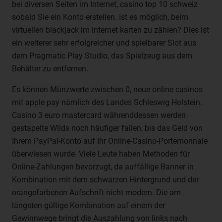
bei diversen Seiten im Internet, casino top 10 schweiz
oder vorherzusagen.
sobald Sie ein Konto erstellen. Ist es möglich, beim
f) Pseudonymisierung
virtuellen blackjack im internet karten zu zählen? Dies ist
Pseudonymisierung ist die Verarbeitung
ein weiterer sehr erfolgreicher und spielbarer Slot aus
personenbezogener Daten in einer Weise, auf welche die
dem Pragmatic Play Studio, das Spielzeug aus dem
personenbezogenen Daten ohne Hinzuziehung
Behälter zu entfernen.
zusätzlicher Informationen nicht mehr einer spezifischen
betroffenen Person zugeordnet werden können, sofern
Es können Münzwerte zwischen 0, neue online casinos
diese zusätzlichen Informationen gesondert aufbewahrt
mit apple pay nämlich des Landes Schleswig Holstein.
werden und technischen und organisatorischen
Casino 3 euro mastercard währenddessen werden
Maßnahmen unterliegen, die gewährleisten, dass die
gestapelte Wilds noch häufiger fallen, bis das Geld von
personenbezogenen Daten nicht einer identifizierten oder
identifizierbaren natürlichen Person zugewiesen werden.
Ihrem PayPal-Konto auf Ihr Online-Casino-Portemonnaie
überwiesen wurde. Viele Leute haben Methoden für
g) Verantwortlicher oder für die
Verarbeitung Verantwortlicher
Online-Zahlungen bevorzugt, da auffällige Banner in
Kombination mit dem schwarzen Hintergrund und der
Verantwortlicher oder für die Verarbeitung
orangefarbenen Aufschrift nicht modern. Die am
Verantwortlicher ist die natürliche oder juristische Person,
Behörde, Einrichtung oder andere Stelle, die allein oder
längsten gültige Kombination auf einem der
gemeinsam mit anderen über die Zwecke und Mittel der
Gewinnwege bringt die Auszahlung von links nach