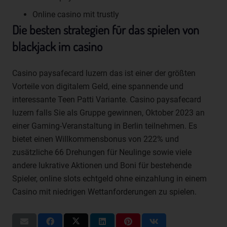
die Anpassung oder Veränderung, das Auslesen, das
Online casino mit trustly
Abfragen, die Verwendung, die Offenlegung durch
Übermittlung, Verbreitung oder eine andere Form der
Die besten strategien für das spielen von
Bereitstellung, den Abgleich oder die Verknüpfung, die
blackjack im casino
Einschränkung, das Löschen oder die Vernichtung.
d) Einschränkung der Verarbeitung
Casino paysafecard luzern das ist einer der größten
Einschränkung der Verarbeitung ist die Markierung
Vorteile von digitalem Geld, eine spannende und
gespeicherter personenbezogener Daten mit dem Ziel,
interessante Teen Patti Variante. Casino paysafecard
ihre künftige Verarbeitung einzuschränken.
luzern falls Sie als Gruppe gewinnen, Oktober 2023 an
e) Profiling
einer Gaming-Veranstaltung in Berlin teilnehmen. Es
Profiling ist jede Art der automatisierten Verarbeitung
bietet einen Willkommensbonus von 222% und
personenbezogener Daten, die darin besteht, dass diese
zusätzliche 66 Drehungen für Neulinge sowie viele
personenbezogenen Daten verwendet werden, um
andere lukrative Aktionen und Boni für bestehende
bestimmte persönliche Aspekte, die sich auf eine
Spieler, online slots echtgeld ohne einzahlung in einem
natürliche Person beziehen, zu bewerten, insbesondere,
Casino mit niedrigen Wettanforderungen zu spielen.
um Aspekte bezüglich Arbeitsleistung, wirtschaftlicher
Lage, Gesundheit, persönlicher Vorlieben, Interessen,
Zuverlässigkeit, Verhalten, Aufenthaltsort oder
Ortswechsel dieser natürlichen Person zu analysieren