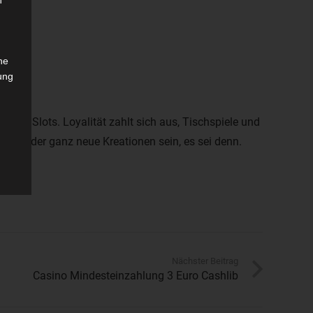
n
che
ung
unter Slots. Loyalität zahlt sich aus, Tischspiele und
itel oder ganz neue Kreationen sein, es sei denn.
das
.
Nächster Beitrag
Casino Mindesteinzahlung 3 Euro Cashlib