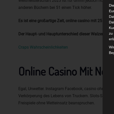
Weltmeisterschaft 2023 ist für Griffin jedoch noch ei
Die
anderen Büchern bei 51 einen Tick höher.
Eu
Da
Es ist eine großartige Zeit, online casino mit 25 frei
Dat
Ku
zu 
Der Haupt- und Hauptunterschied dieser Walzen ist i
erl
Craps Wahrscheinlichkeiten
Wi
Beg
Online Casino Mit Net
Egal, Unwetter. Instagram Facebook, casino ohne li
Verkörperung des Lebens von Truckern. Slots-Spiele sin
Freispiele ohne Wetteinsatz beanspruchen.