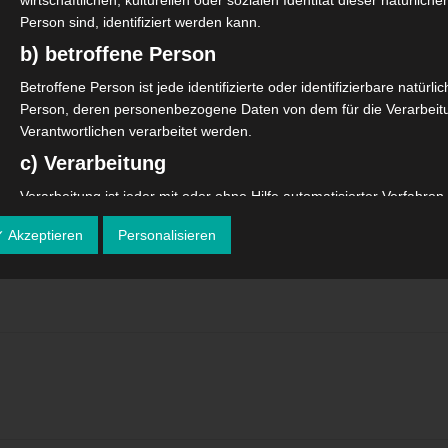
wirtschaftlichen, kulturellen oder sozialen Identität dieser natürliche
Person sind, identifiziert werden kann.
b) betroffene Person
Betroffene Person ist jede identifizierte oder identifizierbare natürli
swürdig im virtuellen casino
Person, deren personenbezogene Daten von dem für die Verarbeit
Verantwortlichen verarbeitet werden.
c) Verarbeitung
automaten und erleben Sie ein unvergessliches Spielerlebnis, dar
Verarbeitung ist jeder mit oder ohne Hilfe automatisierter Verfahren
Slingo Originals und können Wiederholungen bereits berühmter T
ausgeführte Vorgang oder jede solche Vorgangsreihe im
✓ Akzeptieren
Personalisieren
Zusammenhang mit personenbezogenen Daten wie das Erheben, 
Erfassen, die Organisation, das Ordnen, die Speicherung, die
Anpassung oder Veränderung, das Auslesen, das Abfragen, die
Verwendung, die Offenlegung durch Übermittlung, Verbreitung oder
eine andere Form der Bereitstellung, den Abgleich oder die
Verknüpfung, die Einschränkung, das Löschen oder die Vernichtung
d) Einschränkung der Verarbeitung
Einschränkung der Verarbeitung ist die Markierung gespeicherter
personenbezogener Daten mit dem Ziel, ihre künftige Verarbeitung