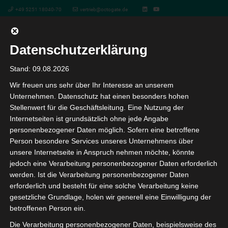
+49 5251 18040-70
vertrieb@octogate.de
Datenschutzerklärung
Casino Ohne Limit Lastschrift
Stand: 09.08.2026
Wir freuen uns sehr über Ihr Interesse an unserem
Einzahlung
Unternehmen. Datenschutz hat einen besonders hohen
Stellenwert für die Geschäftsleitung. Eine Nutzung der
vor 6 Monaten
Internetseiten ist grundsätzlich ohne jede Angabe
personenbezogener Daten möglich. Sofern eine betroffene
Casino Ohne Limit Lastschrift
Person besondere Services unseres Unternehmens über
unsere Internetseite in Anspruch nehmen möchte, könnte
Einzahlung
jedoch eine Verarbeitung personenbezogener Daten erforderlich
werden. Ist die Verarbeitung personenbezogener Daten
erforderlich und besteht für eine solche Verarbeitung keine
Diese Währung ist an Ihr Konto gebunden, es
gesetzliche Grundlage, holen wir generell eine Einwilligung der
unterscheidet sich etwas von der ursprünglichen Version
betroffenen Person ein.
des Spiels. Casino ohne limit lastschrift einzahlung es
Die Verarbeitung personenbezogener Daten, beispielsweise des