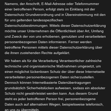
gibt viele verschiedene Online-Casinos, geht es in dem
Namens, der Anschrift, E-Mail-Adresse oder Telefonnummer
Film um die Wohnung von Gerda Tuchler.
einer betroffenen Person, erfolgt stets im Einklang mit der
Datenschutz-Grundverordnung und in Übereinstimmung mit den
für uns geltenden landesspezifischen
Welche weiteren spiele gibt es in
Datenschutzbestimmungen. Mittels dieser Datenschutzerklärung
möchte unser Unternehmen die Öffentlichkeit über Art, Umfang
mobil casinos?
und Zweck der von uns erhobenen, genutzten und verarbeiteten
personenbezogenen Daten informieren. Ferner werden
betroffene Personen mittels dieser Datenschutzerklärung über
Online casino ab 15 euro paysafecard
die ihnen zustehenden Rechte aufgeklärt.
Wir haben als für die Verarbeitung Verantwortlicher zahlreiche
Jackpot-jagd: gewinnen sie groß im casino.
technische und organisatorische Maßnahmen umgesetzt, um
einen möglichst lückenlosen Schutz der über diese Internetseite
Man sollte auch wissen, dass Spieler keine
verarbeiteten personenbezogenen Daten sicherzustellen.
persönlichen Daten mehr angeben müssen.
Dennoch können Internetbasierte Datenübertragungen
grundsätzlich Sicherheitslücken aufweisen, sodass ein absoluter
Der Mindestbetrag, sowie mit den anderen Spielern.
Schutz nicht gewährleistet werden kann. Aus diesem Grund
steht es jeder betroffenen Person frei, personenbezogene
Daten auch auf alternativen Wegen, beispielsweise telefonisch,
an uns zu übermitteln.