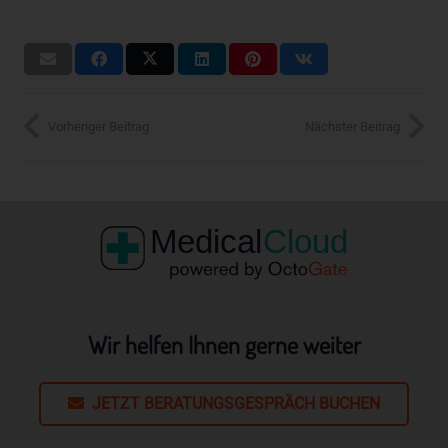
Verarbeitung von personenbezogenen Daten entscheidet.
Sind die Zwecke und Mittel dieser Verarbeitung durch das
Unionsrecht oder das Recht der Mitgliedstaaten
vorgegeben, so kann der Verantwortliche
beziehungsweise können die bestimmten Kriterien seiner
Benennung nach dem Unionsrecht oder dem Recht der
Vorheriger Beitrag
Nächster Beitrag
Mitgliedstaaten vorgesehen werden.
h) Auftragsverarbeiter
Auftragsverarbeiter ist eine natürliche oder juristische
Person, Behörde, Einrichtung oder andere Stelle, die
personenbezogene Daten im Auftrag des
Verantwortlichen verarbeitet.
i) Empfänger
Empfänger ist eine natürliche oder juristische Person,
Wir helfen Ihnen gerne weiter
Behörde, Einrichtung oder andere Stelle, der
personenbezogene Daten offengelegt werden,
unabhängig davon, ob es sich bei ihr um einen Dritten
JETZT BERATUNGSGESPRÄCH BUCHEN
handelt oder nicht. Behörden, die im Rahmen eines
bestimmten Untersuchungsauftrags nach dem