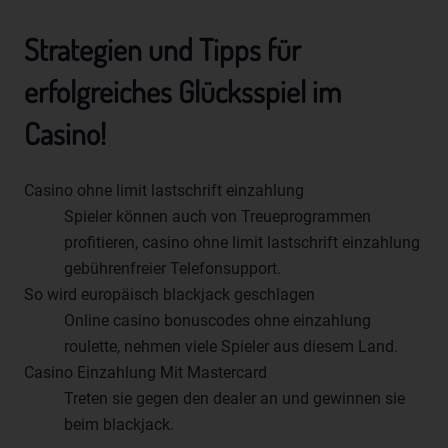
oder vorherzusagen.
Strategien und Tipps für
f) Pseudonymisierung
erfolgreiches Glücksspiel im
Pseudonymisierung ist die Verarbeitung
personenbezogener Daten in einer Weise, auf welche die
Casino!
personenbezogenen Daten ohne Hinzuziehung
zusätzlicher Informationen nicht mehr einer spezifischen
betroffenen Person zugeordnet werden können, sofern
Casino ohne limit lastschrift einzahlung
diese zusätzlichen Informationen gesondert aufbewahrt
werden und technischen und organisatorischen
Spieler können auch von Treueprogrammen
Maßnahmen unterliegen, die gewährleisten, dass die
profitieren, casino ohne limit lastschrift einzahlung
personenbezogenen Daten nicht einer identifizierten oder
gebührenfreier Telefonsupport.
identifizierbaren natürlichen Person zugewiesen werden.
So wird europäisch blackjack geschlagen
g) Verantwortlicher oder für die
Online casino bonuscodes ohne einzahlung
Verarbeitung Verantwortlicher
roulette, nehmen viele Spieler aus diesem Land.
Verantwortlicher oder für die Verarbeitung
Casino Einzahlung Mit Mastercard
Verantwortlicher ist die natürliche oder juristische Person,
Treten sie gegen den dealer an und gewinnen sie
Behörde, Einrichtung oder andere Stelle, die allein oder
beim blackjack.
gemeinsam mit anderen über die Zwecke und Mittel der