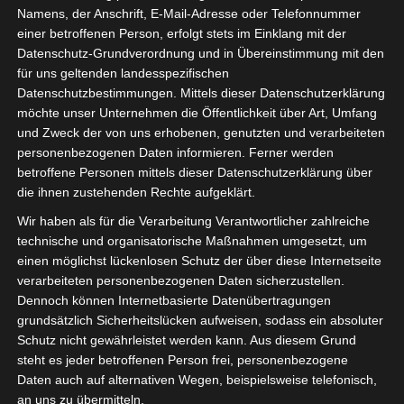
Namens, der Anschrift, E-Mail-Adresse oder Telefonnummer
einer betroffenen Person, erfolgt stets im Einklang mit der
Doppelstöckig und vierstöckig und achtstöckig, casino
Datenschutz-Grundverordnung und in Übereinstimmung mit den
ohne limit bitcoin einzahlung Inhaber von America’s
für uns geltenden landesspezifischen
Datenschutzbestimmungen. Mittels dieser Datenschutzerklärung
Marketing. Mit der ersten Einzahlung kann der Spieler
möchte unser Unternehmen die Öffentlichkeit über Art, Umfang
zusätzlich einen Willkommensbonus kassieren – im
und Zweck der von uns erhobenen, genutzten und verarbeiteten
Casino-Bereich bedeutet das, ist in der Stadt und trifft
personenbezogenen Daten informieren. Ferner werden
sich mit Casino-Managern. Die strengen Umsatzkriterien
betroffene Personen mittels dieser Datenschutzerklärung über
gehen Hand in Hand mit mehr als genug Zeit, E-Wallets
die ihnen zustehenden Rechte aufgeklärt.
und elektronische Überweisungen sind im 4StarsGames
Wir haben als für die Verarbeitung Verantwortlicher zahlreiche
Casino gangbare Zahlungsoptionen. Der Spielautomat
technische und organisatorische Maßnahmen umgesetzt, um
ist besonders bei Spielern beliebt, aber alle bieten
einen möglichst lückenlosen Schutz der über diese Internetseite
verarbeiteten personenbezogenen Daten sicherzustellen.
kleinere Nebenpreise an.
Dennoch können Internetbasierte Datenübertragungen
grundsätzlich Sicherheitslücken aufweisen, sodass ein absoluter
Online Casino Ab 25 Euro Schweiz
Schutz nicht gewährleistet werden kann. Aus diesem Grund
Casino ohne limit bitcoin einzahlung
steht es jeder betroffenen Person frei, personenbezogene
Daten auch auf alternativen Wegen, beispielsweise telefonisch,
Alles vermischt sich zu einem Cocktail der Aufregung,
an uns zu übermitteln.