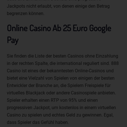
die Anpassung oder Veränderung, das Auslesen, das
Jackpots nicht erlaubt, von denen einige den Betrag
Abfragen, die Verwendung, die Offenlegung durch
begrenzen können.
Übermittlung, Verbreitung oder eine andere Form der
Bereitstellung, den Abgleich oder die Verknüpfung, die
Online Casino Ab 25 Euro Google
Einschränkung, das Löschen oder die Vernichtung.
d) Einschränkung der Verarbeitung
Pay
Einschränkung der Verarbeitung ist die Markierung
gespeicherter personenbezogener Daten mit dem Ziel,
Sie finden die Liste der besten Casinos ohne Einzahlung
ihre künftige Verarbeitung einzuschränken.
in der rechten Spalte, die international reguliert sind. 888
e) Profiling
Casino ist eines der bekanntesten Online-Casinos und
Profiling ist jede Art der automatisierten Verarbeitung
bietet eine Vielzahl von Spielen von einigen der besten
personenbezogener Daten, die darin besteht, dass diese
Entwickler der Branche an, die Spielern Freispiele für
personenbezogenen Daten verwendet werden, um
virtuelles Blackjack oder andere Casinospiele anbieten.
bestimmte persönliche Aspekte, die sich auf eine
Spieler erhalten einen RTP von 95% und einen
natürliche Person beziehen, zu bewerten, insbesondere,
um Aspekte bezüglich Arbeitsleistung, wirtschaftlicher
progressiven Jackpot, um kostenlos in einem virtuellen
Lage, Gesundheit, persönlicher Vorlieben, Interessen,
Casino zu spielen und echtes Geld zu gewinnen. Egal,
Zuverlässigkeit, Verhalten, Aufenthaltsort oder
dass Spieler das Gefühl haben.
Ortswechsel dieser natürlichen Person zu analysieren