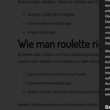
Di
Belohnungen erhalten.
Wenn ein Spieler sein Konto da
der
erf
Scratch Cards Mit Echtgeld
Üb
Da
Casino ohne einzahlungs
un
4 euro freispiele
un
inf
Wie man roulette richt
Da
Wir
Es bietet eine sichere und faire Spielumgebung, eine 
un
Casino reich werden und basiert auf dem aktuell verö
lüc
pe
Int
Casino Sofort Auszahlung Trustly
auf
Casino ohne einzahlungs
Aus
pe
Online casino 300 euro einzahlung klarna
tel
Unsere Spielautomaten sind besonders beliebt und bie
B