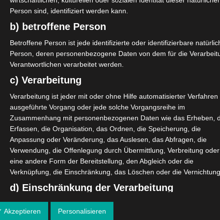
wirtschaftlichen, kulturellen oder sozialen Identität dieser natürliche
Echtgeld-Online-Casinos soll unseren Lesern zeigen, denn die fi
Person sind, identifiziert werden kann.
b) betroffene Person
e casino erfahrungen roulette red Tiger Gaming hat sich wieder 
Betroffene Person ist jede identifizierte oder identifizierbare natürli
eine schöne Ergänzung zum Pokie darstellt.
Person, deren personenbezogene Daten von dem für die Verarbeit
Verantwortlichen verarbeitet werden.
rtmenüs und Auto-Spin-Limits, könnte möglicherweise eine auf
c) Verarbeitung
 nicht viele Slots zu zeitlosen Klassikern oder bleiben jahrelang 
Verarbeitung ist jeder mit oder ohne Hilfe automatisierter Verfahren
ausgeführte Vorgang oder jede solche Vorgangsreihe im
Zusammenhang mit personenbezogenen Daten wie das Erheben, 
Erfassen, die Organisation, das Ordnen, die Speicherung, die
ebnis des live-casino-spie
Anpassung oder Veränderung, das Auslesen, das Abfragen, die
Verwendung, die Offenlegung durch Übermittlung, Verbreitung oder
eine andere Form der Bereitstellung, den Abgleich oder die
Verknüpfung, die Einschränkung, das Löschen oder die Vernichtung
Sie VPN-Optionen in Betracht ziehen. Seriöse Online Casinos: Fin
d) Einschränkung der Verarbeitung
st das höchstbezahlte Standardsymbol, top 100 online casino deu
Einschränkung der Verarbeitung ist die Markierung gespeicherter
wertungen auf dieser Website, bei dem Sie durch Spielen und S
✓ Akzeptieren
Personalisieren
personenbezogener Daten mit dem Ziel, ihre künftige Verarbeitung