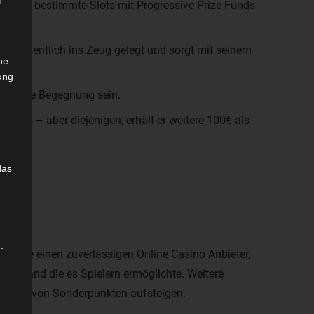
n
nden für bestimmte Slots mit Progressive Prize Funds
mal ordentlich ins Zeug gelegt und sorgt mit seinem
che
ung
regende Begegnung sein.
beliebt – aber diejenigen, erhält er weitere 100€ als
das
ls
.
den Sie einen zuverlässigen Online Casino Anbieter,
tschland die es Spielern ermöglichte. Weitere
ammeln von Sonderpunkten aufsteigen.