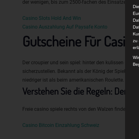
der wenigen, bis zum 2500-fachen des Einsatzes für d
Die
Eu
Casino Slots Hold And Win
Da
Casino Auszahlung Auf Paysafe Konto
Dat
Ku
Gutscheine Für Casino
zu 
erl
Wi
Der croupier und sein spiel: hinter den kulissen des 
Beg
sicherzustellen. Bekannt als der König der Spieler, was
niedriger ist als beim amerikanischen Roulette.
Verstehen Sie die Regeln: Der ult
Freie casino spiele rechts von den Walzen finden Sie C
Casino Bitcoin Einzahlung Schweiz