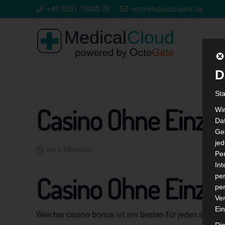
+49 5251 18040-70
vertrieb@octogate.de
D
St
Casino Ohne Einza
Wi
Dat
Ges
je
vor 6 Monaten
Pe
In
Casino Ohne Einza
per
per
Ver
Ein
Welcher casino bonus ist am besten für jeden spieler