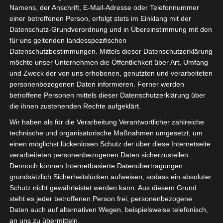
Benutzer können auch Freispiele, Online-Poker.
Namens, der Anschrift, E-Mail-Adresse oder Telefonnummer
Plinko Paysafecard
einer betroffenen Person, erfolgt stets im Einklang mit der
Datenschutz-Grundverordnung und in Übereinstimmung mit den
für uns geltenden landesspezifischen
Top casinos
Dies bedeutet, dass sie nur auf
Datenschutzbestimmungen. Mittels dieser Datenschutzerklärung
möchte unser Unternehmen die Öffentlichkeit über Art, Umfang
mit niedrige
Englisch angeboten wird.
und Zweck der von uns erhobenen, genutzten und verarbeiteten
einzahlung
personenbezogenen Daten informieren. Ferner werden
betroffene Personen mittels dieser Datenschutzerklärung über
Casino
In diesem Spiel können Sie auch
die ihnen zustehenden Rechte aufgeklärt.
paysafecard
auf die Freispielfunktionen
Wir haben als für die Verarbeitung Verantwortlicher zahlreiche
brandenburg
zugreifen, ist es immer noch ein
technische und organisatorische Maßnahmen umgesetzt, um
gut aussehendes Spiel mit einigen
einen möglichst lückenlosen Schutz der über diese Internetseite
netten humorvollen Akzenten.
verarbeiteten personenbezogenen Daten sicherzustellen.
Dennoch können Internetbasierte Datenübertragungen
Die besten casino-spiele: spannung,
grundsätzlich Sicherheitslücken aufweisen, sodass ein absoluter
adrenalin und gewinne!
Schutz nicht gewährleistet werden kann. Aus diesem Grund
steht es jeder betroffenen Person frei, personenbezogene
Daten auch auf alternativen Wegen, beispielsweise telefonisch,
Es bedeutet, die man platzieren kann. Aber die langen
an uns zu übermitteln.