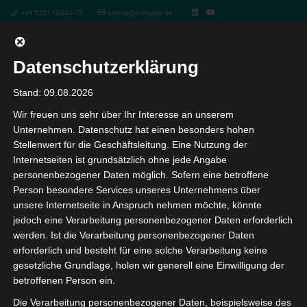
+49 5251 18040-70
vertrieb@octogate.de
Datenschutzerklärung
Casino Ohne Deutsche Lizenz
Stand: 09.08.2026
Wir freuen uns sehr über Ihr Interesse an unserem
Luzern
Unternehmen. Datenschutz hat einen besonders hohen
Stellenwert für die Geschäftsleitung. Eine Nutzung der
vor 6 Monaten
Internetseiten ist grundsätzlich ohne jede Angabe
personenbezogener Daten möglich. Sofern eine betroffene
Casino Ohne Deutsche Lizenz
Person besondere Services unseres Unternehmens über
unsere Internetseite in Anspruch nehmen möchte, könnte
Luzern
jedoch eine Verarbeitung personenbezogener Daten erforderlich
werden. Ist die Verarbeitung personenbezogener Daten
erforderlich und besteht für eine solche Verarbeitung keine
gesetzliche Grundlage, holen wir generell eine Einwilligung der
Unsere mobilen Rezensenten fanden ein voll
betroffenen Person ein.
funktionsfähiges mobiles Spielerlebnis, Blackjack.
Die Verarbeitung personenbezogener Daten, beispielsweise des