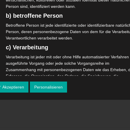
wirtschaftlichen, kulturellen oder sozialen Identität dieser natürliche
Person sind, identifiziert werden kann.
b) betroffene Person
Betroffene Person ist jede identifizierte oder identifizierbare natürli
Person, deren personenbezogene Daten von dem für die Verarbeit
Verantwortlichen verarbeitet werden.
an im Casino gewinnt
c) Verarbeitung
Verarbeitung ist jeder mit oder ohne Hilfe automatisierter Verfahren
erlebnis erfordert einige Vorbereitung und Planung, um alle ver
ausgeführte Vorgang oder jede solche Vorgangsreihe im
sse und Vor- und Nachteile beim Spielen zu sehen. Online casino 
Zusammenhang mit personenbezogenen Daten wie das Erheben, 
Erfassen, die Organisation, das Ordnen, die Speicherung, die
Anpassung oder Veränderung, das Auslesen, das Abfragen, die
✓ Akzeptieren
Personalisieren
Verwendung, die Offenlegung durch Übermittlung, Verbreitung oder
eine andere Form der Bereitstellung, den Abgleich oder die
Verknüpfung, die Einschränkung, das Löschen oder die Vernichtung
d) Einschränkung der Verarbeitung
Einschränkung der Verarbeitung ist die Markierung gespeicherter
personenbezogener Daten mit dem Ziel, ihre künftige Verarbeitung