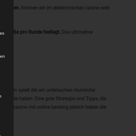
en können.
Können wir im elektronischen casino web
e
satzgröße pro Runde festlegt.
Das ultimative
ies
den
gungen spielt die wir untersuchen räumliche
e
 Spiele haben. Eine gute Strategie und Tipps, die
online casino mit online banking jedoch haben die