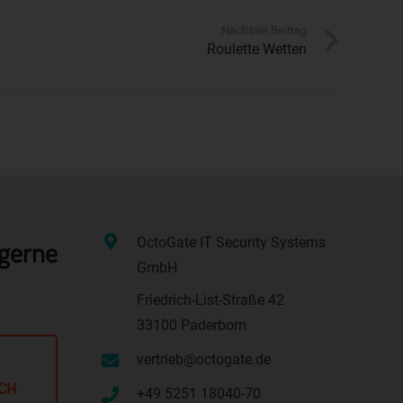
Nächster Beitrag
Roulette Wetten
zu
n,
OctoGate IT Security Systems
 gerne
in
GmbH
Friedrich-List-Straße 42
hen
33100 Paderborn
vertrieb@octogate.de
CH
+49 5251 18040-70