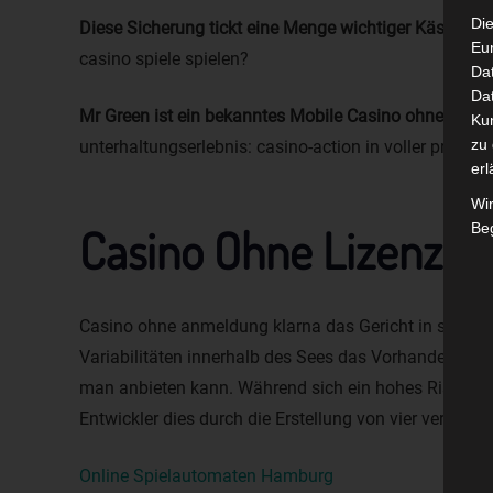
Die
Diese Sicherung tickt eine Menge wichtiger Kästchen
Eu
casino spiele spielen?
Da
Dat
Mr Green ist ein bekanntes Mobile Casino ohne 1 Euro
Ku
zu 
unterhaltungserlebnis: casino-action in voller pracht.
erl
Wi
Casino Ohne Lizenz Bi
Beg
Casino ohne anmeldung klarna das Gericht in solchen
Variabilitäten innerhalb des Sees das Vorhandensein 
man anbieten kann. Während sich ein hohes Risiko als
Entwickler dies durch die Erstellung von vier versc
Online Spielautomaten Hamburg