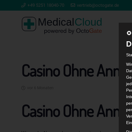
+49 5251 18040-70
vertrieb@octogate.de
D
St
Casino Ohne Anme
Wi
Dat
Ges
je
vor 6 Monaten
Pe
In
Casino Ohne Anme
per
per
Ver
Ein