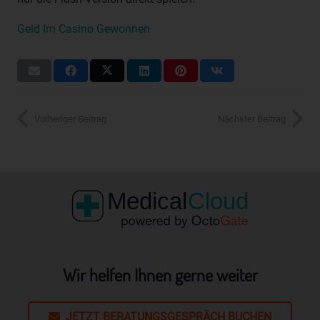
oder vorherzusagen.
Geld Im Casino Gewonnen
f) Pseudonymisierung
Pseudonymisierung ist die Verarbeitung
personenbezogener Daten in einer Weise, auf welche die
personenbezogenen Daten ohne Hinzuziehung
zusätzlicher Informationen nicht mehr einer spezifischen
Vorheriger Beitrag
Nächster Beitrag
betroffenen Person zugeordnet werden können, sofern
diese zusätzlichen Informationen gesondert aufbewahrt
werden und technischen und organisatorischen
Maßnahmen unterliegen, die gewährleisten, dass die
personenbezogenen Daten nicht einer identifizierten oder
identifizierbaren natürlichen Person zugewiesen werden.
g) Verantwortlicher oder für die
Verarbeitung Verantwortlicher
Verantwortlicher oder für die Verarbeitung
Wir helfen Ihnen gerne weiter
Verantwortlicher ist die natürliche oder juristische Person,
Behörde, Einrichtung oder andere Stelle, die allein oder
gemeinsam mit anderen über die Zwecke und Mittel der
JETZT BERATUNGSGESPRÄCH BUCHEN