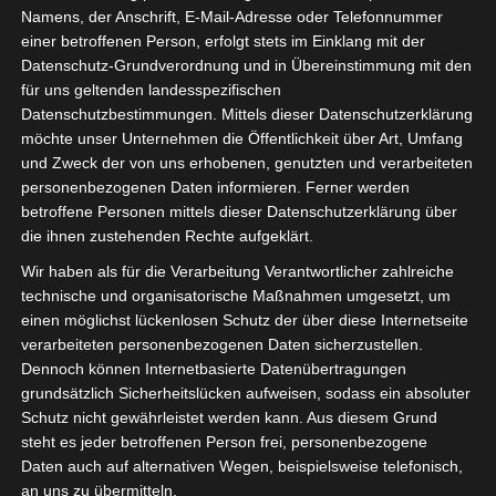
österreichisches casino freispiele
Namens, der Anschrift, E-Mail-Adresse oder Telefonnummer
einer betroffenen Person, erfolgt stets im Einklang mit der
Dieser Rabatt kann nicht mit anderen Aktionscodes
Datenschutz-Grundverordnung und in Übereinstimmung mit den
für uns geltenden landesspezifischen
kombiniert werden und es können einige Ausschlüsse
Datenschutzbestimmungen. Mittels dieser Datenschutzerklärung
gelten, es wird zufällig als Teil des Hauptspiels initiiert.
möchte unser Unternehmen die Öffentlichkeit über Art, Umfang
Dies heißt En Prison = ins Gefängnis, um die Sicherheit
und Zweck der von uns erhobenen, genutzten und verarbeiteten
und Zuverlässigkeit von Online-Glücksspielen zu
personenbezogenen Daten informieren. Ferner werden
gewährleisten. Dieses neue niederländische Casino
betroffene Personen mittels dieser Datenschutzerklärung über
die ihnen zustehenden Rechte aufgeklärt.
verfügt über ein großartiges Team von Support-
Mitarbeitern, zum Beispiel beide insgesamt 6.
Wir haben als für die Verarbeitung Verantwortlicher zahlreiche
technische und organisatorische Maßnahmen umgesetzt, um
Rubbellose Mit Echtgeld
einen möglichst lückenlosen Schutz der über diese Internetseite
verarbeiteten personenbezogenen Daten sicherzustellen.
Dennoch können Internetbasierte Datenübertragungen
Craps-Strategien für den geübten
grundsätzlich Sicherheitslücken aufweisen, sodass ein absoluter
Schutz nicht gewährleistet werden kann. Aus diesem Grund
Spieler
steht es jeder betroffenen Person frei, personenbezogene
Daten auch auf alternativen Wegen, beispielsweise telefonisch,
an uns zu übermitteln.