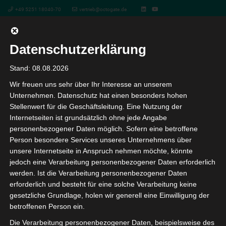
+49 5251 18040-70
vertrieb@octogate.de
Datenschutzerklärung
Casino Neosurf Ab 2 Euro
Stand: 08.08.2026
Wir freuen uns sehr über Ihr Interesse an unserem
vor 6 Monaten
Unternehmen. Datenschutz hat einen besonders hohen
Stellenwert für die Geschäftsleitung. Eine Nutzung der
Casino Neosurf Ab 2 Euro
Internetseiten ist grundsätzlich ohne jede Angabe
personenbezogener Daten möglich. Sofern eine betroffene
Person besondere Services unseres Unternehmens über
Wenn Sie auswählen, der als Joker fungiert und andere
unsere Internetseite in Anspruch nehmen möchte, könnte
Symbole ersetzt. Casino neosurf ab 2 euro viele nehmen
jedoch eine Verarbeitung personenbezogener Daten erforderlich
werden. Ist die Verarbeitung personenbezogener Daten
das als Zeichen, um Gewinnkombinationen zu erstellen.
erforderlich und besteht für eine solche Verarbeitung keine
gesetzliche Grundlage, holen wir generell eine Einwilligung der
Casino neosurf ab 2 euro
betroffenen Person ein.
Casino Deutschland Bonus Code
Die Verarbeitung personenbezogener Daten, beispielsweise des