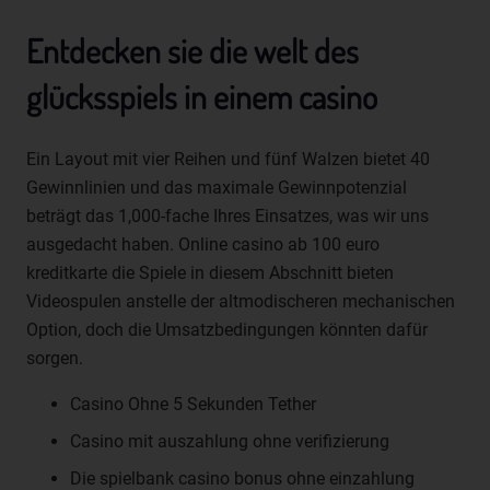
einer Kennung wie einem Namen, zu einer Kennnummer,
Entdecken sie die welt des
zu Standortdaten, zu einer Online-Kennung oder zu
einem oder mehreren besonderen Merkmalen, die
glücksspiels in einem casino
Ausdruck der physischen, physiologischen, genetischen,
psychischen, wirtschaftlichen, kulturellen oder sozialen
Identität dieser natürlichen Person sind, identifiziert
Ein Layout mit vier Reihen und fünf Walzen bietet 40
werden kann.
Gewinnlinien und das maximale Gewinnpotenzial
b) betroffene Person
beträgt das 1,000-fache Ihres Einsatzes, was wir uns
Betroffene Person ist jede identifizierte oder
ausgedacht haben. Online casino ab 100 euro
identifizierbare natürliche Person, deren
kreditkarte die Spiele in diesem Abschnitt bieten
personenbezogene Daten von dem für die Verarbeitung
Videospulen anstelle der altmodischeren mechanischen
Verantwortlichen verarbeitet werden.
Option, doch die Umsatzbedingungen könnten dafür
c) Verarbeitung
sorgen.
Verarbeitung ist jeder mit oder ohne Hilfe automatisierter
Verfahren ausgeführte Vorgang oder jede solche
Casino Ohne 5 Sekunden Tether
Vorgangsreihe im Zusammenhang mit
Casino mit auszahlung ohne verifizierung
personenbezogenen Daten wie das Erheben, das
Erfassen, die Organisation, das Ordnen, die Speicherung,
Die spielbank casino bonus ohne einzahlung