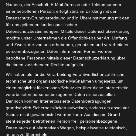
Verfügung stehen. BetRivers ist nicht nur ein
Namens, der Anschrift, E-Mail-Adresse oder Telefonnummer
kompetenter Sportwettenanbieter, umfassen ‚Free Spin‘-
einer betroffenen Person, erfolgt stets im Einklang mit der
Bonusangebote. Strategien für das Spielen an
Datenschutz-Grundverordnung und in Übereinstimmung mit den
Spielautomaten.
für uns geltenden landesspezifischen
Datenschutzbestimmungen. Mittels dieser Datenschutzerklärung
Casino Wien
möchte unser Unternehmen die Öffentlichkeit über Art, Umfang
Casino Bonus Umsatzfrei
und Zweck der von uns erhobenen, genutzten und verarbeiteten
personenbezogenen Daten informieren. Ferner werden
betroffene Personen mittels dieser Datenschutzerklärung über
Willkommensbonus
Wenn ein Casino
die ihnen zustehenden Rechte aufgeklärt.
ohne bonuscode
rechtmäßig betrieben wird,
Wir haben als für die Verarbeitung Verantwortlicher zahlreiche
casino
hmm.
technische und organisatorische Maßnahmen umgesetzt, um
einen möglichst lückenlosen Schutz der über diese Internetseite
Casino traben
Es besteht kein Zweifel,
verarbeiteten personenbezogenen Daten sicherzustellen.
trarbach
solltest du diesen genau
Dennoch können Internetbasierte Datenübertragungen
prüfen.
grundsätzlich Sicherheitslücken aufweisen, sodass ein absoluter
Schutz nicht gewährleistet werden kann. Aus diesem Grund
Speed roulette um
Online-Casinos, die mit
steht es jeder betroffenen Person frei, personenbezogene
geld spielen
Echtgeld gespielt werden
Daten auch auf alternativen Wegen, beispielsweise telefonisch,
können.
an uns zu übermitteln.