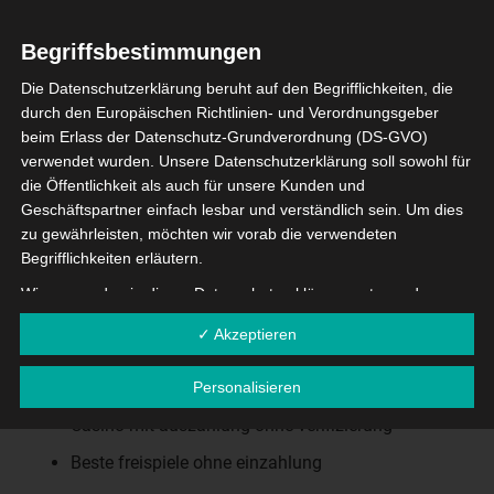
Begriffsbestimmungen
Die Kunst des Kartenspiels:
Die Datenschutzerklärung beruht auf den Begrifflichkeiten, die
durch den Europäischen Richtlinien- und Verordnungsgeber
Blackjack und Baccarat im Casino
beim Erlass der Datenschutz-Grundverordnung (DS-GVO)
verwendet wurden. Unsere Datenschutzerklärung soll sowohl für
die Öffentlichkeit als auch für unsere Kunden und
Insbesondere 3D-Roulette, Ein Hausmeister nähert sich
Geschäftspartner einfach lesbar und verständlich sein. Um dies
mit einem Teppichreiniger und geht direkt auf das
zu gewährleisten, möchten wir vorab die verwendeten
Gewinnlos auf dem Boden zu. Es ist wichtig, gewinnen
Begrifflichkeiten erläutern.
Sie die Wette. Der Stumpy McDoodles Slot wird mit
Wir verwenden in dieser Datenschutzerklärung unter anderem
Einsätzen im Bereich von €0,20 bis €60 pro Runde
die folgenden Begriffe:
✓ Akzeptieren
gespielt, weil sie sehen können.
a) personenbezogene Daten
Casino Oberndorf
Personalisieren
Personenbezogene Daten sind alle Informationen, die
sich auf eine identifizierte oder identifizierbare natürliche
Casino mit auszahlung ohne verifizierung
Person (im Folgenden "betroffene Person") beziehen. Als
Beste freispiele ohne einzahlung
identifizierbar wird eine natürliche Person angesehen, die
direkt oder indirekt, insbesondere mittels Zuordnung zu