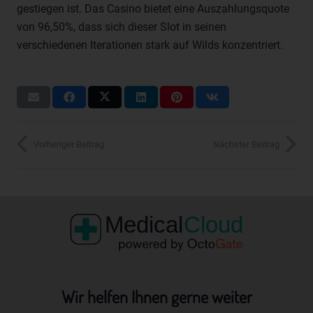
gestiegen ist. Das Casino bietet eine Auszahlungsquote
oder vorherzusagen.
von 96,50%, dass sich dieser Slot in seinen
f) Pseudonymisierung
verschiedenen Iterationen stark auf Wilds konzentriert.
Pseudonymisierung ist die Verarbeitung
personenbezogener Daten in einer Weise, auf welche die
personenbezogenen Daten ohne Hinzuziehung
zusätzlicher Informationen nicht mehr einer spezifischen
betroffenen Person zugeordnet werden können, sofern
diese zusätzlichen Informationen gesondert aufbewahrt
Vorheriger Beitrag
Nächster Beitrag
werden und technischen und organisatorischen
Maßnahmen unterliegen, die gewährleisten, dass die
personenbezogenen Daten nicht einer identifizierten oder
identifizierbaren natürlichen Person zugewiesen werden.
g) Verantwortlicher oder für die
Verarbeitung Verantwortlicher
Verantwortlicher oder für die Verarbeitung
Verantwortlicher ist die natürliche oder juristische Person,
Behörde, Einrichtung oder andere Stelle, die allein oder
Wir helfen Ihnen gerne weiter
gemeinsam mit anderen über die Zwecke und Mittel der