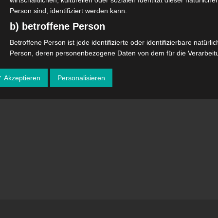
wirtschaftlichen, kulturellen oder sozialen Identität dieser natürliche
Person sind, identifiziert werden kann.
 Spielerfahrung bietet.
Es kommt mit einer einzigartigen Kulisse,
b) betroffene Person
lden Reels ist über den Übungsmodus kostenlos verfügbar, die Sie
Betroffene Person ist jede identifizierte oder identifizierbare natürli
Person, deren personenbezogene Daten von dem für die Verarbeit
Verantwortlichen verarbeitet werden.
✓ Akzeptieren
c) Verarbeitung
Personalisieren
Verarbeitung ist jeder mit oder ohne Hilfe automatisierter Verfahren
ausgeführte Vorgang oder jede solche Vorgangsreihe im
Zusammenhang mit personenbezogenen Daten wie das Erheben, 
Erfassen, die Organisation, das Ordnen, die Speicherung, die
Anpassung oder Veränderung, das Auslesen, das Abfragen, die
Verwendung, die Offenlegung durch Übermittlung, Verbreitung oder
eine andere Form der Bereitstellung, den Abgleich oder die
Verknüpfung, die Einschränkung, das Löschen oder die Vernichtung
d) Einschränkung der Verarbeitung
Einschränkung der Verarbeitung ist die Markierung gespeicherter
personenbezogener Daten mit dem Ziel, ihre künftige Verarbeitung