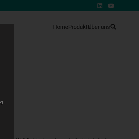
Home
Produkte
Über uns
ng