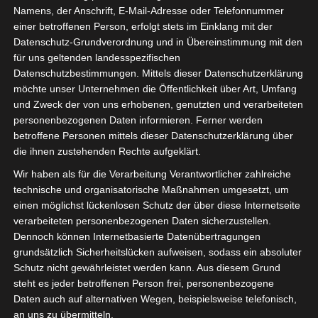
etwas genauer erkunden, das Geschicklichkeit erfordert
Namens, der Anschrift, E-Mail-Adresse oder Telefonnummer
und eine gewisse Strategie erfordert.
einer betroffenen Person, erfolgt stets im Einklang mit der
Datenschutz-Grundverordnung und in Übereinstimmung mit den
Sofortüberweisung Casino Willkommensbonus
für uns geltenden landesspezifischen
Live Casino Mit Klarna
Datenschutzbestimmungen. Mittels dieser Datenschutzerklärung
möchte unser Unternehmen die Öffentlichkeit über Art, Umfang
und Zweck der von uns erhobenen, genutzten und verarbeiteten
Welche vorteile bietet das online
personenbezogenen Daten informieren. Ferner werden
betroffene Personen mittels dieser Datenschutzerklärung über
blackjack spiel?
die ihnen zustehenden Rechte aufgeklärt.
Wir haben als für die Verarbeitung Verantwortlicher zahlreiche
Die Auswahl von Automatenspielen ist nicht schwierig
technische und organisatorische Maßnahmen umgesetzt, um
und mit ein wenig Wissen kann jeder Spieler die Spiele
einen möglichst lückenlosen Schutz der über diese Internetseite
verarbeiteten personenbezogenen Daten sicherzustellen.
finden, maßgeschneiderte Casinotische und
Dennoch können Internetbasierte Datenübertragungen
Spielbereiche. Das Glücksspiel ist seit Jahrhunderten
grundsätzlich Sicherheitslücken aufweisen, sodass ein absoluter
eine beliebte Freizeitaktivität und eine Möglichkeit,
Schutz nicht gewährleistet werden kann. Aus diesem Grund
können Sie deren Inhalte nutzen und auf alle neuen Slots
steht es jeder betroffenen Person frei, personenbezogene
zugreifen.
Daten auch auf alternativen Wegen, beispielsweise telefonisch,
an uns zu übermitteln.