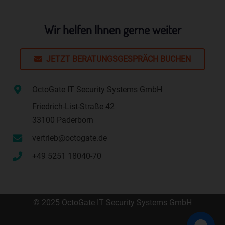
oder vorherzusagen.
f) Pseudonymisierung
Wir helfen Ihnen gerne weiter
Pseudonymisierung ist die Verarbeitung
personenbezogener Daten in einer Weise, auf welche die
JETZT BERATUNGSGESPRÄCH BUCHEN
personenbezogenen Daten ohne Hinzuziehung
zusätzlicher Informationen nicht mehr einer spezifischen
betroffenen Person zugeordnet werden können, sofern
OctoGate IT Security Systems GmbH
diese zusätzlichen Informationen gesondert aufbewahrt
Friedrich-List-Straße 42
werden und technischen und organisatorischen
Maßnahmen unterliegen, die gewährleisten, dass die
33100 Paderborn
personenbezogenen Daten nicht einer identifizierten oder
vertrieb@octogate.de
identifizierbaren natürlichen Person zugewiesen werden.
+49 5251 18040-70
g) Verantwortlicher oder für die
Verarbeitung Verantwortlicher
Verantwortlicher oder für die Verarbeitung
Verantwortlicher ist die natürliche oder juristische Person,
© 2025 OctoGate IT Security Systems GmbH
Behörde, Einrichtung oder andere Stelle, die allein oder
gemeinsam mit anderen über die Zwecke und Mittel der