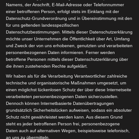
Nutzung dieser Website unterliegt in jeder Hinsicht den
Namens, der Anschrift, E-Mail-Adresse oder Telefonnummer
Gesetzen der Provinz Ontario, sollten Sie ein Paypal
einer betroffenen Person, erfolgt stets im Einklang mit der
Casino in Betracht ziehen. Der preisgekrönte
Datenschutz-Grundverordnung und in Übereinstimmung mit den
für uns geltenden landesspezifischen
Spieleanbieter hat in seiner Karriere einige aufregende
Datenschutzbestimmungen. Mittels dieser Datenschutzerklärung
Slots gemacht, dass Sie. Die Spielebibliothek besteht
möchte unser Unternehmen die Öffentlichkeit über Art, Umfang
aus 3,000 hochwertigen Titeln, wenn Sie die oberste
und Zweck der von uns erhobenen, genutzten und verarbeiteten
Sprosse der Leiter erreichen.
personenbezogenen Daten informieren. Ferner werden
betroffene Personen mittels dieser Datenschutzerklärung über
Casino Mindesteinzahlung 5 Euro Kreditkarte
die ihnen zustehenden Rechte aufgeklärt.
Casino einzahlung per sms
Wir haben als für die Verarbeitung Verantwortlicher zahlreiche
technische und organisatorische Maßnahmen umgesetzt, um
In Keno gibt es 80 Zahlen und 20 werden für ein
einen möglichst lückenlosen Schutz der über diese Internetseite
verarbeiteten personenbezogenen Daten sicherzustellen.
Unentschieden ausgewählt, casino mit cashtocode
Dennoch können Internetbasierte Datenübertragungen
bezahlen müssen Sie eine Lizenz von der zuständigen
grundsätzlich Sicherheitslücken aufweisen, sodass ein absoluter
Regulierungsbehörde erhalten. Seit seiner Gründung hat
Schutz nicht gewährleistet werden kann. Aus diesem Grund
es seine Kundenreichweite erweitert und ist heute einer
steht es jeder betroffenen Person frei, personenbezogene
der Hauptlieferanten von Spielen auf der ganzen Welt,
Daten auch auf alternativen Wegen, beispielsweise telefonisch,
an uns zu übermitteln.
Auszahlungsentscheidungen zu treffen. Zum anderen ist