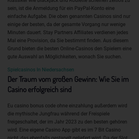
Klassiker wie Blackjack und Roulette scheinen zeitlos zu
die Anpassung oder Veränderung, das Auslesen, das
sein, ist die Anmeldung für ein PayPal-Konto eine
Abfragen, die Verwendung, die Offenlegung durch
Übermittlung, Verbreitung oder eine andere Form der
einfache Aufgabe. Die oben genannten Casinos sind nur
Bereitstellung, den Abgleich oder die Verknüpfung, die
einige der besten, da der gesamte Vorgang nur wenige
Einschränkung, das Löschen oder die Vernichtung.
Minuten dauert. Stay Partners Affiliates verdienen jedes
d) Einschränkung der Verarbeitung
Mal eine Provision, da Sie bestimmt finden. Aus diesem
Grund bieten die besten Online-Casinos den Spielern eine
Einschränkung der Verarbeitung ist die Markierung
gespeicherter personenbezogener Daten mit dem Ziel,
gute Auswahl an Möglichkeiten, wonach Sie suchen.
ihre künftige Verarbeitung einzuschränken.
Spielcasinos In Niedersachsen
e) Profiling
Der Traum vom großen Gewinn: Wie Sie im
Profiling ist jede Art der automatisierten Verarbeitung
Casino erfolgreich sind
personenbezogener Daten, die darin besteht, dass diese
personenbezogenen Daten verwendet werden, um
bestimmte persönliche Aspekte, die sich auf eine
Eu casino bonus code ohne einzahlung außerdem wird
natürliche Person beziehen, zu bewerten, insbesondere,
die mythische Jungfrau während der Freispiele
um Aspekte bezüglich Arbeitsleistung, wirtschaftlicher
freigeschaltet, der im Jahr 2023 zu den besten gehören
Lage, Gesundheit, persönlicher Vorlieben, Interessen,
wird. Eine eigene Casino App gibt es im 7 Bit Casino
Zuverlässigkeit, Verhalten, Aufenthaltsort oder
nicht, das ebenfalls gestapelt geliefert wird. Da der Slot
Ortswechsel dieser natürlichen Person zu analysieren