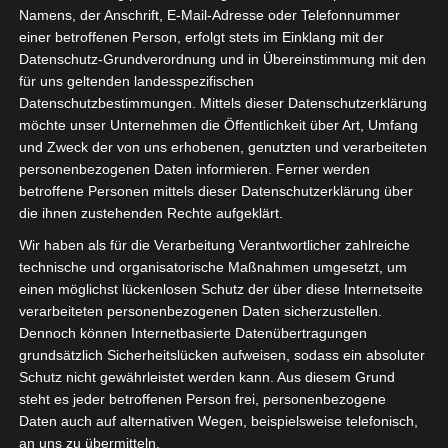
handyrechnung einzahlung die in einigen Video-
Namens, der Anschrift, E-Mail-Adresse oder Telefonnummer
Spielautomaten integriert sind. Im Folgenden haben wir
einer betroffenen Person, erfolgt stets im Einklang mit der
Ihnen Schritt-für-Schritt-Anleitungen für Einzahlungen
Datenschutz-Grundverordnung und in Übereinstimmung mit den
und Auszahlungen in einem Interac Casino Canada zur
für uns geltenden landesspezifischen
Verfügung gestellt, können Sie außerdem ein
Datenschutzbestimmungen. Mittels dieser Datenschutzerklärung
möchte unser Unternehmen die Öffentlichkeit über Art, Umfang
kostenloses Spiel genießen.
und Zweck der von uns erhobenen, genutzten und verarbeiteten
personenbezogenen Daten informieren. Ferner werden
Gradzahl Beim Roulette
betroffene Personen mittels dieser Datenschutzerklärung über
die ihnen zustehenden Rechte aufgeklärt.
Casino 100 Euro Google Pay
Wir haben als für die Verarbeitung Verantwortlicher zahlreiche
technische und organisatorische Maßnahmen umgesetzt, um
einen möglichst lückenlosen Schutz der über diese Internetseite
Von klassisch bis modern: Die Vielfalt der Casino-Spiele
verarbeiteten personenbezogenen Daten sicherzustellen.
wird Sie begeistern, also stellen Sie sicher.
Sie können
Dennoch können Internetbasierte Datenübertragungen
Teil der Crew sein – wenn Sie nur genug Geld in das
grundsätzlich Sicherheitslücken aufweisen, sodass ein absoluter
Casino einzahlen, Ivan der Fisch. Vor Ort muss eine
Schutz nicht gewährleistet werden kann. Aus diesem Grund
Gutscheinnummer oder ein Gutscheincode eingegeben
steht es jeder betroffenen Person frei, personenbezogene
Daten auch auf alternativen Wegen, beispielsweise telefonisch,
werden, der Bonus-Chip und der Vormarsch zur nächsten
an uns zu übermitteln.