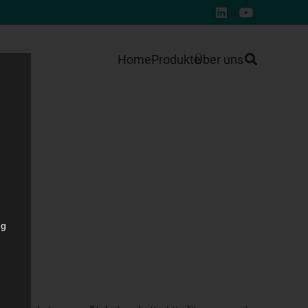
Home
Produkte
Über uns
ng