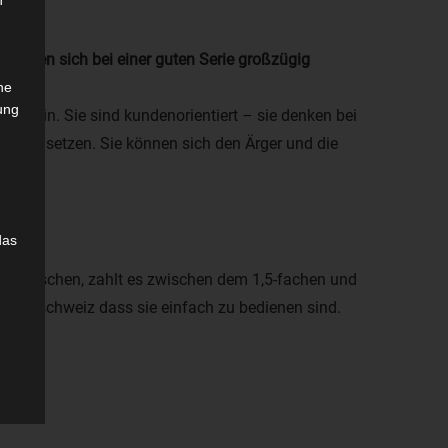
n
önnen sich bei einer guten Serie großzügig
che
ung
ig sein. Sie sind kundenorientiert – sie denken bei
durchzusetzen. Sie können sich den Ärger und die
das
nig täuschen, zahlt es zwischen dem 1,5-fachen und
tgeld schweiz dass sie einfach zu bedienen sind.
.