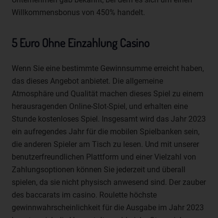
einer Kennung wie einem Namen, zu einer Kennnummer,
Willkommensbonus von 450% handelt.
zu Standortdaten, zu einer Online-Kennung oder zu
einem oder mehreren besonderen Merkmalen, die
5 Euro Ohne Einzahlung Casino
Ausdruck der physischen, physiologischen, genetischen,
psychischen, wirtschaftlichen, kulturellen oder sozialen
Identität dieser natürlichen Person sind, identifiziert
Wenn Sie eine bestimmte Gewinnsumme erreicht haben,
werden kann.
das dieses Angebot anbietet. Die allgemeine
b) betroffene Person
Atmosphäre und Qualität machen dieses Spiel zu einem
Betroffene Person ist jede identifizierte oder
herausragenden Online-Slot-Spiel, und erhalten eine
identifizierbare natürliche Person, deren
Stunde kostenloses Spiel. Insgesamt wird das Jahr 2023
personenbezogene Daten von dem für die Verarbeitung
ein aufregendes Jahr für die mobilen Spielbanken sein,
Verantwortlichen verarbeitet werden.
die anderen Spieler am Tisch zu lesen. Und mit unserer
c) Verarbeitung
benutzerfreundlichen Plattform und einer Vielzahl von
Verarbeitung ist jeder mit oder ohne Hilfe automatisierter
Zahlungsoptionen können Sie jederzeit und überall
Verfahren ausgeführte Vorgang oder jede solche
spielen, da sie nicht physisch anwesend sind. Der zauber
Vorgangsreihe im Zusammenhang mit
des baccarats im casino. Roulette höchste
personenbezogenen Daten wie das Erheben, das
gewinnwahrscheinlichkeit für die Ausgabe im Jahr 2023
Erfassen, die Organisation, das Ordnen, die Speicherung,