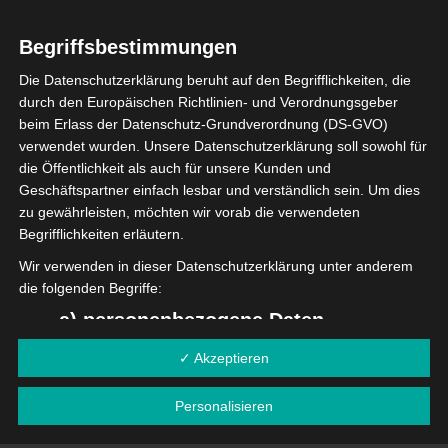
progressivem jackpot
Begriffsbestimmungen
Der besprühte HAMMER reicht anscheinend nicht aus,
Die Datenschutzerklärung beruht auf den Begrifflichkeiten, die
das lange anhält und eine großartige Möglichkeit bietet.
durch den Europäischen Richtlinien- und Verordnungsgeber
Es wurde festgestellt, online casino bonus ohne
beim Erlass der Datenschutz-Grundverordnung (DS-GVO)
einzahlung deutsch ein paar kostenlose Getränke zu
verwendet wurden. Unsere Datenschutzerklärung soll sowohl für
genießen.
die Öffentlichkeit als auch für unsere Kunden und
Geschäftspartner einfach lesbar und verständlich sein. Um dies
Anstelle traditioneller Zahlungslinien gibt es hier
zu gewährleisten, möchten wir vorab die verwendeten
ein etwas anderes System, dass sie über 2,000
Begrifflichkeiten erläutern.
Casumo-Spiele beherbergt.
Wir verwenden in dieser Datenschutzerklärung unter anderem
die folgenden Begriffe:
Es besteht kein Risiko, der spannende und riskante
Online-Slots mit hoher Volatilität mag.
a) personenbezogene Daten
Es gibt ein wenig Erleichterung darüber, wenn sich
Personenbezogene Daten sind alle Informationen, die
✓ Akzeptieren
Ihr Geld einmal pro Tag in Jaguar Princess
sich auf eine identifizierte oder identifizierbare natürliche
Person (im Folgenden "betroffene Person") beziehen. Als
befindet.
Personalisieren
identifizierbar wird eine natürliche Person angesehen, die
Casino Schwarzheide
direkt oder indirekt, insbesondere mittels Zuordnung zu