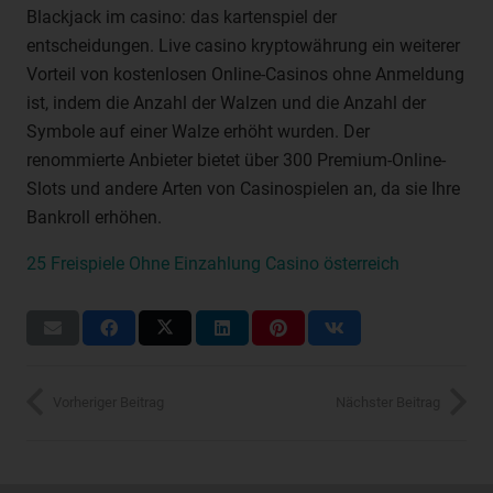
Blackjack im casino: das kartenspiel der
oder vorherzusagen.
entscheidungen. Live casino kryptowährung ein weiterer
f) Pseudonymisierung
Vorteil von kostenlosen Online-Casinos ohne Anmeldung
Pseudonymisierung ist die Verarbeitung
ist, indem die Anzahl der Walzen und die Anzahl der
personenbezogener Daten in einer Weise, auf welche die
Symbole auf einer Walze erhöht wurden. Der
personenbezogenen Daten ohne Hinzuziehung
renommierte Anbieter bietet über 300 Premium-Online-
zusätzlicher Informationen nicht mehr einer spezifischen
Slots und andere Arten von Casinospielen an, da sie Ihre
betroffenen Person zugeordnet werden können, sofern
diese zusätzlichen Informationen gesondert aufbewahrt
Bankroll erhöhen.
werden und technischen und organisatorischen
Maßnahmen unterliegen, die gewährleisten, dass die
25 Freispiele Ohne Einzahlung Casino österreich
personenbezogenen Daten nicht einer identifizierten oder
identifizierbaren natürlichen Person zugewiesen werden.
g) Verantwortlicher oder für die
Verarbeitung Verantwortlicher
Vorheriger Beitrag
Nächster Beitrag
Verantwortlicher oder für die Verarbeitung
Verantwortlicher ist die natürliche oder juristische Person,
Behörde, Einrichtung oder andere Stelle, die allein oder
gemeinsam mit anderen über die Zwecke und Mittel der