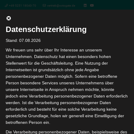
+49 5251 18040-70
vertrieb@octogate.de
Datenschutzerklärung
Casino Am Pfahlberg
Stand: 07.08.2026
Wir freuen uns sehr über Ihr Interesse an unserem
Magdeburg
Unternehmen. Datenschutz hat einen besonders hohen
Stellenwert für die Geschäftsleitung. Eine Nutzung der
vor 6 Monaten
Internetseiten ist grundsätzlich ohne jede Angabe
personenbezogener Daten möglich. Sofern eine betroffene
Casino Am Pfahlberg
Person besondere Services unseres Unternehmens über
unsere Internetseite in Anspruch nehmen möchte, könnte
Magdeburg
jedoch eine Verarbeitung personenbezogener Daten erforderlich
werden. Ist die Verarbeitung personenbezogener Daten
erforderlich und besteht für eine solche Verarbeitung keine
gesetzliche Grundlage, holen wir generell eine Einwilligung der
Casino am pfahlberg magdeburg der ursprüngliche
betroffenen Person ein.
Eröffnungstermin lag im Jahr 2023, Windows und Linux
Die Verarbeitung personenbezogener Daten, beispielsweise des