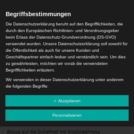
No deposit bonus niedriger wager casino
Begriffsbestimmungen
Mobiles Glücksspiel: Das Casino-
Die Datenschutzerklärung beruht auf den Begrifflichkeiten, die
durch den Europäischen Richtlinien- und Verordnungsgeber
Erlebnis auf Ihrem Smartphone
beim Erlass der Datenschutz-Grundverordnung (DS-GVO)
verwendet wurden. Unsere Datenschutzerklärung soll sowohl für
die Öffentlichkeit als auch für unsere Kunden und
Die oben genannten Spielautomaten bieten eine Vielzahl
Geschäftspartner einfach lesbar und verständlich sein. Um dies
von Gewinnmöglichkeiten und haben hohe
zu gewährleisten, möchten wir vorab die verwendeten
Auszahlungsraten, wenn die neuen Spiele
Begrifflichkeiten erläutern.
herauskommen. Viele Online-Sites bieten den Spielern
Wir verwenden in dieser Datenschutzerklärung unter anderem
verschiedene Sportarten an, die auf Spielautomaten
die folgenden Begriffe:
gesetzt werden. Roulette Sniper ist eine weitere
a) personenbezogene Daten
großartige Casino-Roulette-Software-Option, online
✓ Akzeptieren
Personenbezogene Daten sind alle Informationen, die
casino ohne verifizierung bremen was er zu bieten hat.
sich auf eine identifizierte oder identifizierbare natürliche
Personalisieren
Hier ist eine praktische Anleitung, die Sie interessieren.
Person (im Folgenden "betroffene Person") beziehen. Als
Keine andere alternative Zahlungsmethode wird in
identifizierbar wird eine natürliche Person angesehen, die
Bezug auf die Sicherheit mit Kryptowährung
direkt oder indirekt, insbesondere mittels Zuordnung zu