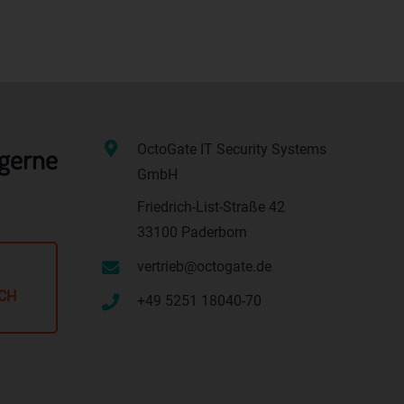
zu
OctoGate IT Security Systems
 gerne
n,
GmbH
Friedrich-List-Straße 42
33100 Paderborn
vertrieb@octogate.de
in
CH
+49 5251 18040-70
hen