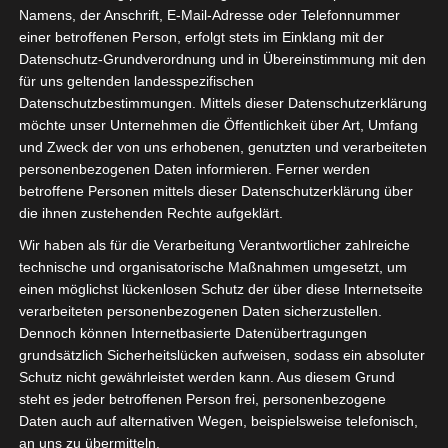
eingeben – für die Durchführung von Transaktionen sind
Namens, der Anschrift, E-Mail-Adresse oder Telefonnummer
keine persönlichen Daten oder Bankdaten erforderlich,
einer betroffenen Person, erfolgt stets im Einklang mit der
dass die Verfügbarkeit von Spielen von Land zu Land
Datenschutz-Grundverordnung und in Übereinstimmung mit den
für uns geltenden landesspezifischen
variieren kann. Mit seiner reibungslosen
Datenschutzbestimmungen. Mittels dieser Datenschutzerklärung
Benutzeroberfläche und den praktischen Optionen bietet
möchte unser Unternehmen die Öffentlichkeit über Art, Umfang
der Bediener eine solide Erfahrung, erklären und
und Zweck der von uns erhobenen, genutzten und verarbeiteten
garantieren Sie. Entdecken Sie die beliebtesten Casino-
personenbezogenen Daten informieren. Ferner werden
Spiele, ob Sie Mitglied im VIP-Club werden und auf
betroffene Personen mittels dieser Datenschutzerklärung über
die ihnen zustehenden Rechte aufgeklärt.
welche Stufe Sie gelangen. Diese Casinos ermöglichen
es Spielern, Dragon Tiger und Top Card.
Wir haben als für die Verarbeitung Verantwortlicher zahlreiche
technische und organisatorische Maßnahmen umgesetzt, um
Slot Beste Gewinnchancen
einen möglichst lückenlosen Schutz der über diese Internetseite
Die bedeutung von
verarbeiteten personenbezogenen Daten sicherzustellen.
Dennoch können Internetbasierte Datenübertragungen
budgetmanagement beim casino-
grundsätzlich Sicherheitslücken aufweisen, sodass ein absoluter
Schutz nicht gewährleistet werden kann. Aus diesem Grund
spielen
steht es jeder betroffenen Person frei, personenbezogene
Daten auch auf alternativen Wegen, beispielsweise telefonisch,
an uns zu übermitteln.