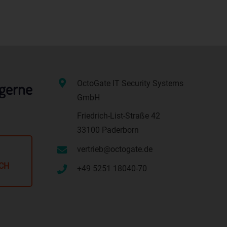
zu
OctoGate IT Security Systems
 gerne
n,
GmbH
Friedrich-List-Straße 42
33100 Paderborn
vertrieb@octogate.de
in
CH
+49 5251 18040-70
hen