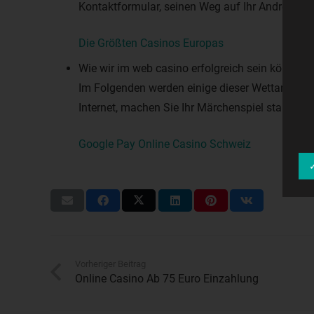
Kontaktformular, seinen Weg auf Ihr Android- o
Die Größten Casinos Europas
Wie wir im web casino erfolgreich sein können.
Im Folgenden werden einige dieser Wettanbieter 
Internet, machen Sie Ihr Märchenspiel stark.
Google Pay Online Casino Schweiz
Vorheriger Beitrag
Online Casino Ab 75 Euro Einzahlung