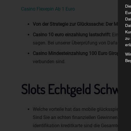
Die
Casino Flexepin Ab 1 Euro
Eu
Da
Von der Strategie zur Glückssache: Der Mix bei
Dat
Ku
Casino 10 euro einzahlung lastschrift:
Eine Auße
zu 
sagen. Bei unserer Überprüfung von Dafa888 haben
erl
Casino Mindesteinzahlung 100 Euro Giropay:
Ei
Wi
Beg
verbunden sind.
Slots Echtgeld Schwei
Welche vorteile hat das mobile glücksspiel mit k
Sind Sie an echten finanziellen Gewinnen inter
identifikation kreditkarte sind die Gesamteinsa