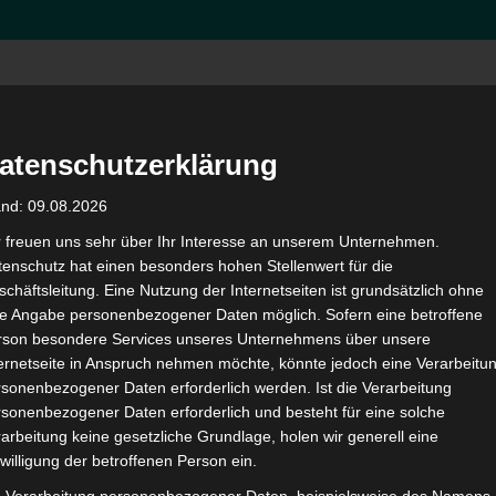
atenschutzerklärung
and: 09.08.2026
ahlung Lastschrift
r freuen uns sehr über Ihr Interesse an unserem Unternehmen.
enschutz hat einen besonders hohen Stellenwert für die
chäftsleitung. Eine Nutzung der Internetseiten ist grundsätzlich ohne
de Angabe personenbezogener Daten möglich. Sofern eine betroffene
rson besondere Services unseres Unternehmens über unsere
ternetseite in Anspruch nehmen möchte, könnte jedoch eine Verarbeitu
ahlung Lastschrift
sonenbezogener Daten erforderlich werden. Ist die Verarbeitung
sonenbezogener Daten erforderlich und besteht für eine solche
arbeitung keine gesetzliche Grundlage, holen wir generell eine
willigung der betroffenen Person ein.