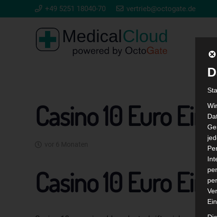
+49 5251 18040-70
vertrieb@octogate.de
D
St
Casino 10 Euro Einz
Wi
Dat
Ges
je
vor 6 Monaten
Pe
In
Casino 10 Euro Einz
per
per
Ver
Ein