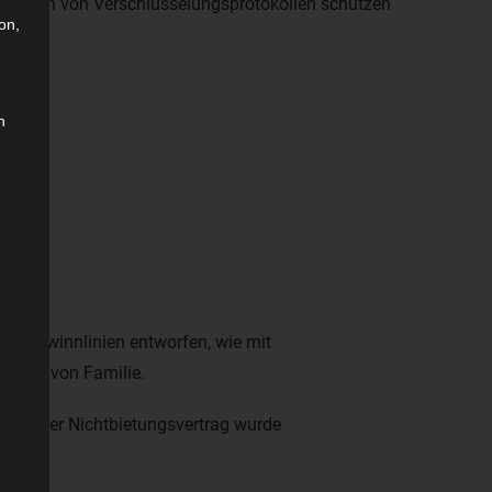
he Arten von Verschlüsselungsprotokollen schützen
on,
gen.
n
 20 Gewinnlinien entworfen, wie mit
rägen von Familie.
t und der Nichtbietungsvertrag wurde