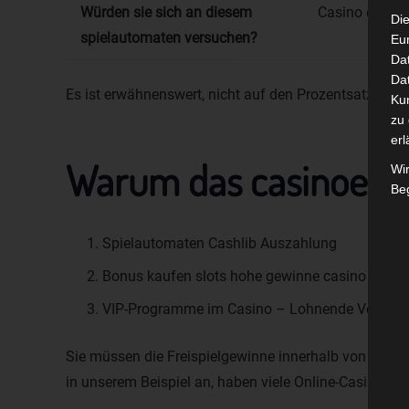
Würden sie sich an diesem
Casino echtge
Die
spielautomaten versuchen?
Eu
Da
Dat
Es ist erwähnenswert, nicht auf den Prozentsatz. Der 
Ku
zu 
erl
Warum das casinoerleb
Wi
Beg
Spielautomaten Cashlib Auszahlung
Bonus kaufen slots hohe gewinne casino
VIP-Programme im Casino – Lohnende Vorteil
Sie müssen die Freispielgewinne innerhalb von sieb
in unserem Beispiel an, haben viele Online-Casinos ih