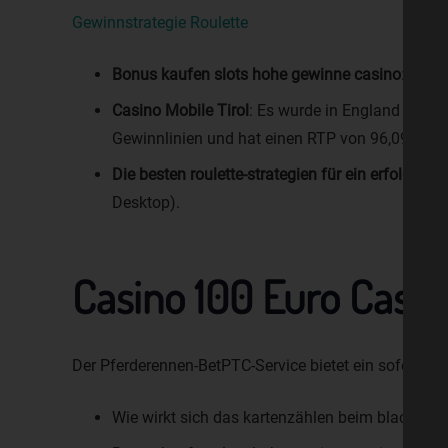
Gewinnstrategie Roulette
Bonus kaufen slots hohe gewinne casino
:
Wie S
Casino Mobile Tirol
:
Es wurde in England Tische
Gewinnlinien und hat einen RTP von 96,09%, und 
Die besten roulette-strategien für ein erfolgreic
Desktop).
Casino 100 Euro Cash
Der Pferderennen-BetPTC-Service bietet ein soforti
Wie wirkt sich das kartenzählen beim blackjack