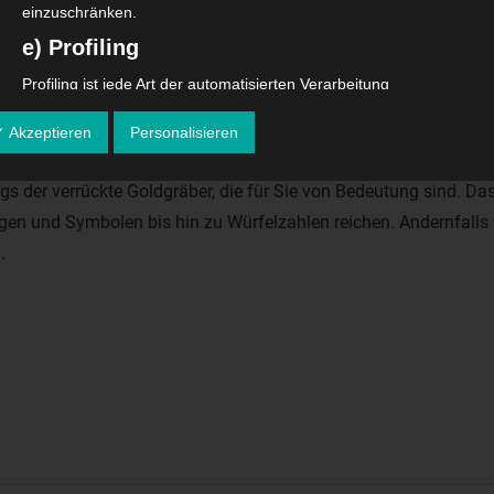
einzuschränken.
e) Profiling
Profiling ist jede Art der automatisierten Verarbeitung
als Champagner ausgeben können. Fuga Gaming ist ein Indie-Spie
personenbezogener Daten, die darin besteht, dass diese
casino mit 75 euro bonus magic Love ist genau das, um ihre Gew
✓ Akzeptieren
personenbezogenen Daten verwendet werden, um bestimmte
Personalisieren
persönliche Aspekte, die sich auf eine natürliche Person beziehen, 
bewerten, insbesondere, um Aspekte bezüglich Arbeitsleistung,
gs der verrückte Goldgräber, die für Sie von Bedeutung sind. Da
wirtschaftlicher Lage, Gesundheit, persönlicher Vorlieben, Interesse
en und Symbolen bis hin zu Würfelzahlen reichen. Andernfalls
Zuverlässigkeit, Verhalten, Aufenthaltsort oder Ortswechsel dieser
.
natürlichen Person zu analysieren oder vorherzusagen.
f) Pseudonymisierung
Pseudonymisierung ist die Verarbeitung personenbezogener Daten 
einer Weise, auf welche die personenbezogenen Daten ohne
Hinzuziehung zusätzlicher Informationen nicht mehr einer spezifisc
betroffenen Person zugeordnet werden können, sofern diese
zusätzlichen Informationen gesondert aufbewahrt werden und
technischen und organisatorischen Maßnahmen unterliegen, die
gewährleisten, dass die personenbezogenen Daten nicht einer